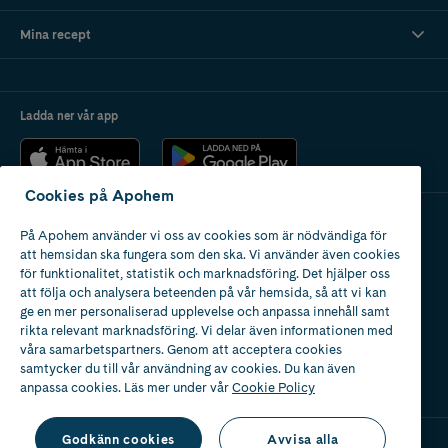
Mina recept
Ladda ner vår app
Cookies på Apohem
På Apohem använder vi oss av cookies som är nödvändiga för
Apotek med tillstånd
att hemsidan ska fungera som den ska. Vi använder även cookies
av Läkemedelsverket
för funktionalitet, statistik och marknadsföring. Det hjälper oss
att följa och analysera beteenden på vår hemsida, så att vi kan
ge en mer personaliserad upplevelse och anpassa innehåll samt
rikta relevant marknadsföring. Vi delar även informationen med
våra samarbetspartners. Genom att acceptera cookies
samtycker du till vår användning av cookies. Du kan även
2024
anpassa cookies. Läs mer under vår
Cookie Policy
Godkänn cookies
Avvisa alla