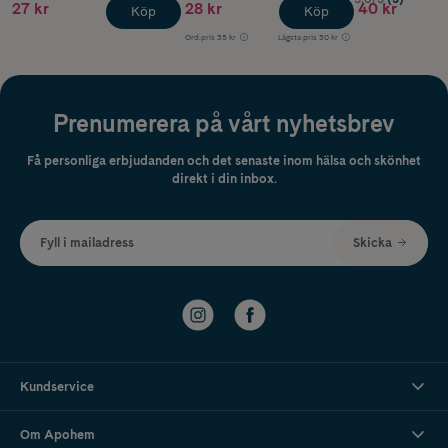
27 kr
28 kr
40 kr
Köp
Köp
Ord.pris
35 kr
Lägsta pris
30 kr
Prenumerera på vårt nyhetsbrev
Få personliga erbjudanden och det senaste inom hälsa och skönhet
direkt i din inbox.
Fyll i mailadress
Skicka
Kundservice
Om Apohem