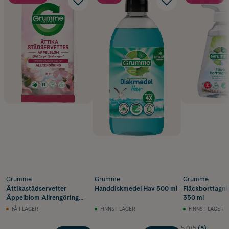
Grumme
Grumme
Grumme
Ättikastädservetter
Handdiskmedel Hav 500 ml
Fläckborttagni
Äppelblom Allrengöring
350 ml
30 st
FÅ I LAGER
FINNS I LAGER
FINNS I LAGER
5.0/5
(5)