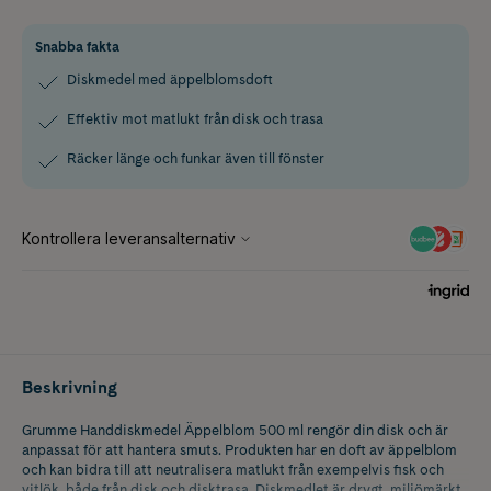
Snabba fakta
Diskmedel med äppelblomsdoft
Effektiv mot matlukt från disk och trasa
Räcker länge och funkar även till fönster
Beskrivning
Grumme Handdiskmedel Äppelblom 500 ml rengör din disk och är
anpassat för att hantera smuts. Produkten har en doft av äppelblom
och kan bidra till att neutralisera matlukt från exempelvis fisk och
vitlök, både från disk och disktrasa. Diskmedlet är drygt, miljömärkt