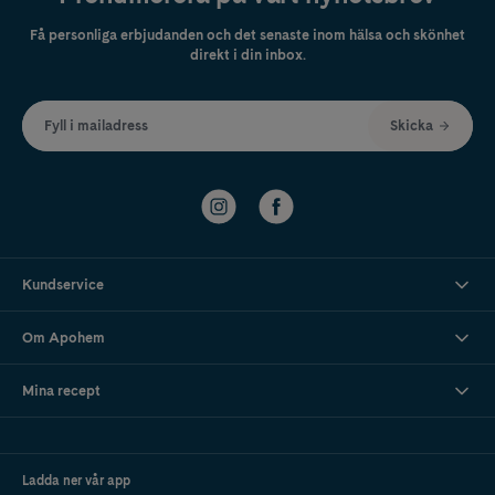
Få personliga erbjudanden och det senaste inom hälsa och skönhet
direkt i din inbox.
Fyll i mailadress
Skicka
Kundservice
Om Apohem
Mina recept
Ladda ner vår app