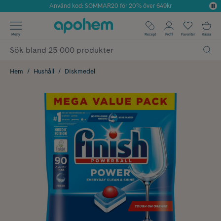
Använd kod: SOMMAR20 för 20% över 649kr
Årets Butik 2025 inom Skönhet
✓ Fri frakt
Meny
Recept
Profil
Favoriter
Kassa
✓ Rådgivning från farmaceuter & hudterapeuter
✓ Poäng på alla köp*
Hem
Hushåll
Diskmedel