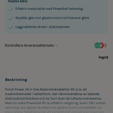
Snabba fakta
Effektiv maskindisk med Powerball-teknologi
Skyddar glas mot glaskorrosion och bevarar glans
Lägg tabletten direkt i diskmaskinen
Beskrivning
Finish Power All in One Maskindisktabletter 90 st är ett
maskindiskmedel i tablettform. Det rekommenderas av ledande
diskmaskinstillverkare och tar bort även de tuffaste matresterna.
Med sin unika Powerball får du effektiv rengöring, även i hårt vatten,
samtidigt som glasen skyddas mot glaskorrosion och behåller sin
glans längre. Tabletterna har ett vattenlösligt omslag som löses upp