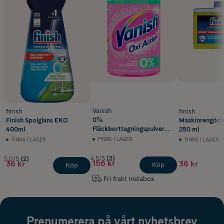
Vanish
finish
finish
0%
Finish Spolglans EKO
Maskinrengöri
Fläckborttagningspulver
400ml
250 ml
1320 g
FINNS I LAGER
FINNS I LAGER
FINNS I LAGER
4.5/5
(2)
5.0/5
(2)
156 kr
36 kr
36 kr
Köp
Köp
Fri frakt Instabox
Prenumerera på vårt nyhetsbrev