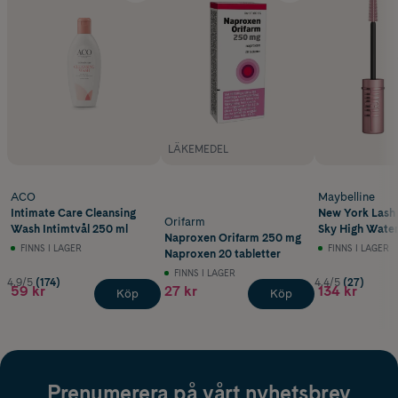
LÄKEMEDEL
ACO
Maybelline
Intimate Care Cleansing
New York Lash 
Orifarm
Wash Intimtvål 250 ml
Sky High Wate
Naproxen Orifarm 250 mg
Mascara Very B
FINNS I LAGER
FINNS I LAGER
Naproxen 20 tabletter
FINNS I LAGER
4.9/5
(174)
4.4/5
(27)
59 kr
27 kr
134 kr
Köp
Köp
Prenumerera på vårt nyhetsbrev