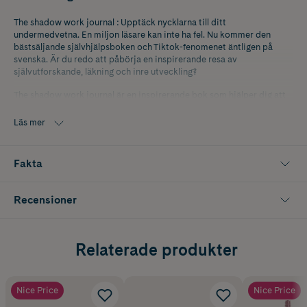
The shadow work journal : Upptäck nycklarna till ditt
undermedvetna. En miljon läsare kan inte ha fel. Nu kommer den
bästsäljande självhjälpsboken och Tiktok-fenomenet äntligen på
svenska. Är du redo att påbörja en inspirerande resa av
självutforskande, läkning och inre utveckling?
The shadow work journal är en inspirerande bok som hjälper dig att
konfrontera dina skuggsidor och komma förbi de begränsningar som
hindrar dig från att uppnå din stora potential. Med hjälp av
Läs mer
tankeväckande övningar kommer du öka din självmedvetenhet, få
inspiration till självkärlek och acceptans och få djupare kontakt med
ditt sanna jag.
Fakta
Recensioner
Relaterade produkter
Nice Price
Nice Price