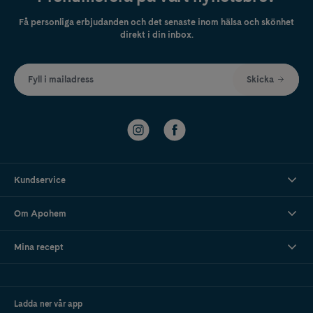
Få personliga erbjudanden och det senaste inom hälsa och skönhet
direkt i din inbox.
Fyll i mailadress
Skicka
Kundservice
Om Apohem
Mina recept
Ladda ner vår app