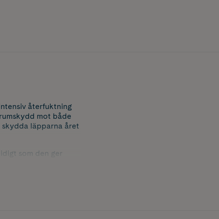
ntensiv återfuktning
ktrumskydd mot både
l skydda läpparna året
idigt som den ger
tt pålitligt val vid
rig upplevelse vid