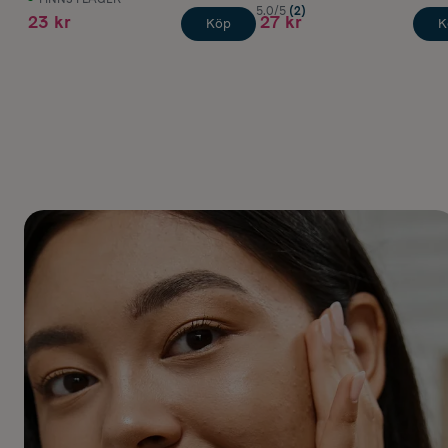
5.0/5
(2)
23 kr
27 kr
Köp
K