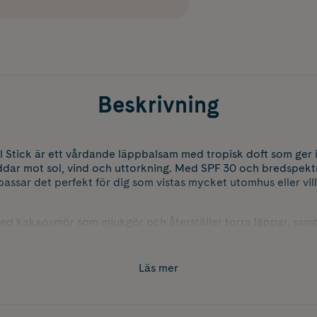
Beskrivning
Stick är ett vårdande läppbalsam med tropisk doft som ger i
ddar mot sol, vind och uttorkning. Med SPF 30 och bredspe
assar det perfekt för dig som vistas mycket utomhus eller vil
ed kakaosmör som mjukgör och återställer torra läppar, samt
ehaglig känsla. Med 80 minuters vattenresistens är detta stift e
iga dagar. Den tropiska doften ger dessutom en fräsch och som
Läs mer