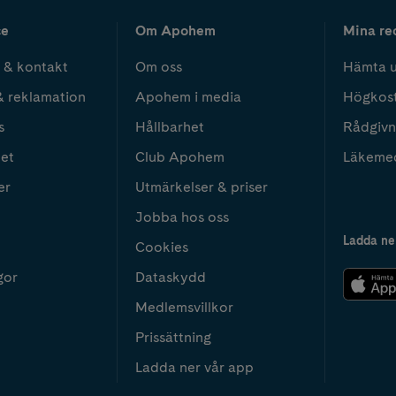
ce
Om Apohem
Mina re
 & kontakt
Om oss
Hämta u
& reklamation
Apohem i media
Högkos
s
Hållbarhet
Rådgivn
het
Club Apohem
Läkeme
er
Utmärkelser & priser
Jobba hos oss
Ladda ne
Cookies
gor
Dataskydd
Medlemsvillkor
Prissättning
Ladda ner vår app