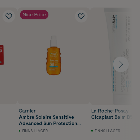
Nice Price
Garnier
La Roche-Posay
Ambre Solaire Sensitive
Cicaplast Balm B5+ 1
Advanced Sun Protection
Water SPF30 150 ml
FINNS I LAGER
FINNS I LAGER