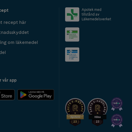
cept
Apotek med
tillstånd av
Läkemedelsverket
t recept här
tnadsskyddet
ing om läkemedel
del
r vår app
2024