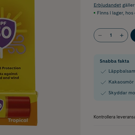
Erbjudandet
gälle
Finns i lager
,
hos 
Snabba fakta
Läppbalsam 
Kakaosmör f
Skyddar mot