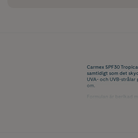
Carmex SPF30 Tropical 
samtidigt som det sky
UVA- och UVB-strålar p
om.
Formulan är berikad m
långvarig fukt och en b
bad, träning eller sol
varje applicering.
Innehåller 4,25 g