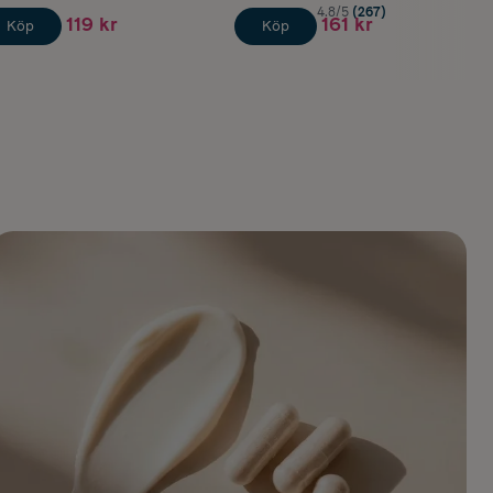
4.8/5
(267)
119 kr
161 kr
Köp
Köp