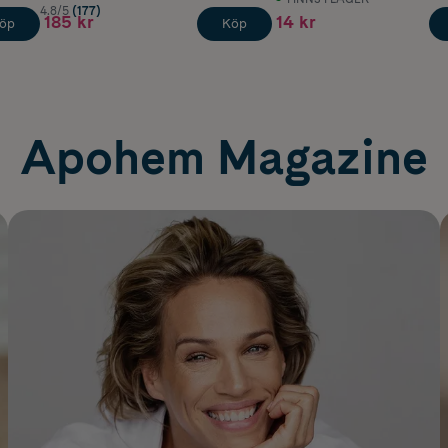
4.8/5
(177)
185 kr
14 kr
öp
Köp
Apohem Magazine