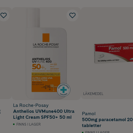
LÄKEMEDEL
La Roche-Posay
g
Anthelios UVMune400 Ultra
Pamol
Light Cream SPF50+ 50 ml
500mg paracetamol 20
FINNS I LAGER
tabletter
FINNS I LAGER