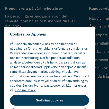
Prenumerera på vårt nyhetsbrev
Kundservi
Få personliga erbjudanden och det
Rådgivning
senaste inom hälsa och skönhet direkt i
din inbox.
Ångerrätt 
Cookies på Apohem
Vår experti
Fyll i mailadress
Skicka
Tillgänglig
På Apohem använder vi oss av cookies som är
nödvändiga för att hemsidan ska fungera som den ska.
Återkallels
Vi använder även cookies för funktionalitet, statistik
och marknadsföring. Det hjälper oss att följa och
Leveranser
analysera beteenden på vår hemsida, så att vi kan ge
en mer personaliserad upplevelse och anpassa innehåll
Köpvillkor
samt rikta relevant marknadsföring. Vi delar även
Vanliga frå
informationen med våra samarbetspartners. Genom att
acceptera cookies samtycker du till vår användning av
cookies. Du kan även anpassa cookies. Läs mer under
vår
Cookie Policy
Godkänn cookies