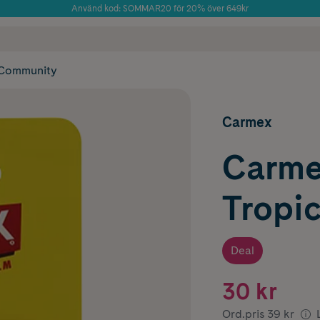
Använd kod: SOMMAR20 för 20% över 649kr
Årets Butik 2025 inom Skönhet
 frakt
✓ Rådgivning från farmaceuter & hudterapeuter
✓ Poäng på alla
Community
Carmex
Carme
Tropic
Deal
30 kr
Ord.pris
39 kr