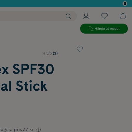
 köp*
Hämta ut recept
4.5/5
(2)
x SPF30
al Stick
Lägsta pris
37 kr