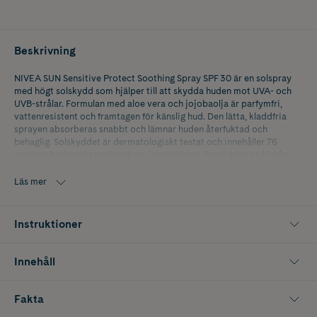
Beskrivning
NIVEA SUN Sensitive Protect Soothing Spray SPF 30 är en solspray
med högt solskydd som hjälper till att skydda huden mot UVA- och
UVB-strålar. Formulan med aloe vera och jojobaolja är parfymfri,
vattenresistent och framtagen för känslig hud. Den lätta, kladdfria
sprayen absorberas snabbt och lämnar huden återfuktad och
behaglig. Solskyddet är dermatologiskt testat och innehåller 76
procent biologiskt nedbrytbara ingredienser. Produkten är fri från
UV-filtren octinoxate, oxybenzone och octocrylene. Förpackningen
består av 95 procent återvunnen plast (exklusive lock och pump).
Läs mer
Passar alla hudtyper, även känslig hud.
Viktigt: Undvik att spraya direkt i ansiktet och undvik att andas in
Instruktioner
sprayen.
• Högt solskydd med SPF 30
Innehåll
• Med aloe vera och jojobaolja
Fakta
• Skydd mot UVA- och UVB-strålar