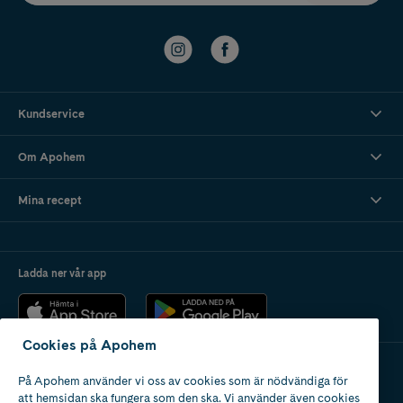
Kundservice
Om Apohem
Mina recept
Ladda ner vår app
Cookies på Apohem
På Apohem använder vi oss av cookies som är nödvändiga för
Apotek med tillstånd
att hemsidan ska fungera som den ska. Vi använder även cookies
av Läkemedelsverket