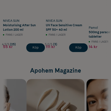
NIVEA SUN
NIVEA SUN
Moisturising After Sun
UV Face Sensitive Cream
Pamol
Lotion 200 ml
SPF 50+ 40 ml
500mg paracet
FINNS I LAGER
FINNS I LAGER
tabletter
FINNS I LAGER
4.5/5
(25)
5.0/5
(3)
55 kr
111 kr
14 kr
Köp
Köp
Apohem Magazine