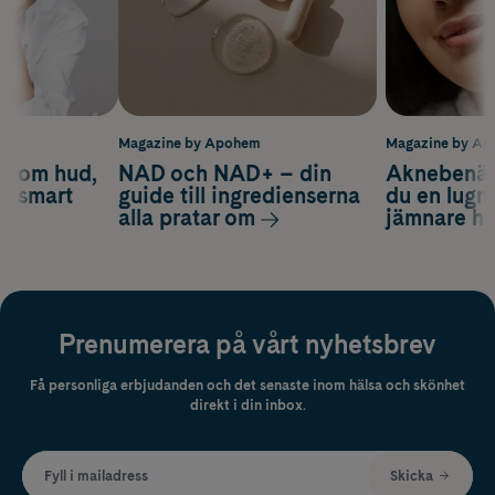
m
Magazine by Apohem
Magazine by A
d om hud,
NAD och NAD+ – din
Aknebenäge
ch smart
guide till ingredienserna
du en lugn
alla pratar om
jämnare h
Prenumerera på vårt nyhetsbrev
Få personliga erbjudanden och det senaste inom hälsa och skönhet
direkt i din inbox.
Fyll i mailadress
Skicka