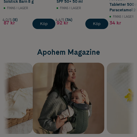
Solstick Barn 8 g
SPF 50+ 50 ml
Tabletter 500 
FINNS I LAGER
FINNS I LAGER
Paracetamol 20
FINNS I LAGER
4.0/5
(8)
4.4/5
(34)
87 kr
92 kr
34 kr
Köp
Köp
Apohem Magazine