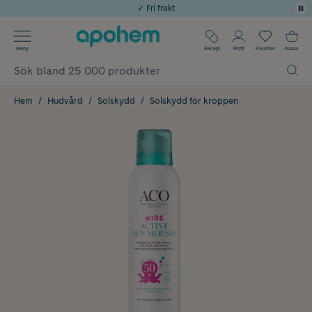
✓ Fri frakt
Använd kod: SOMMAR20 för 20% över 649kr
Årets Butik 2025 inom Skönhet
Meny
Recept
Profil
Favoriter
Kassa
✓ Rådgivning från farmaceuter & hudterapeuter
✓ Poäng på alla köp*
Hem
Hudvård
Solskydd
Solskydd för kroppen