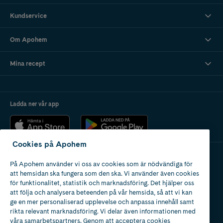
Kundservice
Om Apohem
Mina recept
Ladda ner vår app
Cookies på Apohem
På Apohem använder vi oss av cookies som är nödvändiga för
Apotek med tillstånd
att hemsidan ska fungera som den ska. Vi använder även cookies
av Läkemedelsverket
för funktionalitet, statistik och marknadsföring. Det hjälper oss
att följa och analysera beteenden på vår hemsida, så att vi kan
ge en mer personaliserad upplevelse och anpassa innehåll samt
rikta relevant marknadsföring. Vi delar även informationen med
våra samarbetspartners. Genom att acceptera cookies