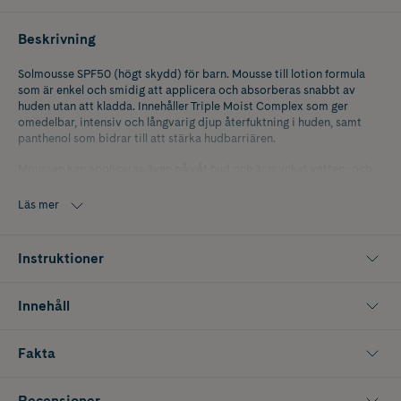
Beskrivning
Solmousse SPF50 (högt skydd) för barn. Mousse till lotion formula
som är enkel och smidig att applicera och absorberas snabbt av
huden utan att kladda. Innehåller Triple Moist Complex som ger
omedelbar, intensiv och långvarig djup återfuktning i huden, samt
panthenol som bidrar till att stärka hudbarriären.
Moussen kan appliceras även på våt hud och är mycket vatten- och
sandresistent.
Läs mer
Utvecklad för barns känsliga hud. Dermatologiskt testad.
Oparfymerad.
Instruktioner
Tänk på att bebisar och småbarn inte ska utsättas för direkt solljus
och i första hand skyddas med kläder, hatt, parasoll och liknande. För
de områden som inte går att täcka med kläder eller skyddas på annat
Innehåll
sätt kan ACO Kids solskydd användas från 3 månaders ålder.
Fakta
Recensioner