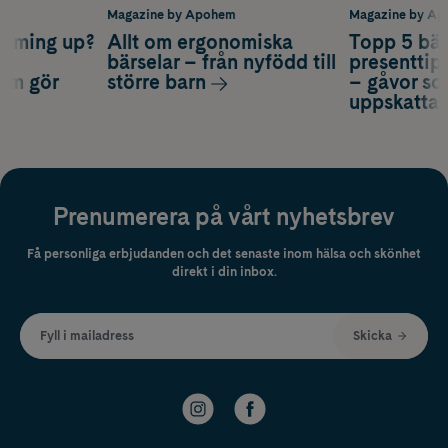
m
Magazine by Apohem
Magazine by A
coming up?
Allt om ergonomiska
Topp 5 bäs
a
bärselar – från nyfödd till
presenttips
som gör
större barn
– gåvor so
uppskatta
Prenumerera på vårt nyhetsbrev
Få personliga erbjudanden och det senaste inom hälsa och skönhet
direkt i din inbox.
Fyll i mailadress
Skicka