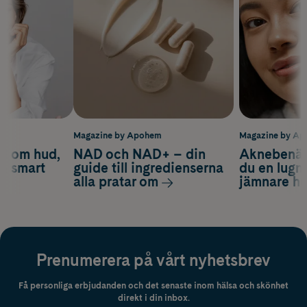
m
Magazine by Apohem
Magazine by A
d om hud,
NAD och NAD+ – din
Aknebenäge
ch smart
guide till ingredienserna
du en lugn
alla pratar om
jämnare h
Prenumerera på vårt nyhetsbrev
Få personliga erbjudanden och det senaste inom hälsa och skönhet
direkt i din inbox.