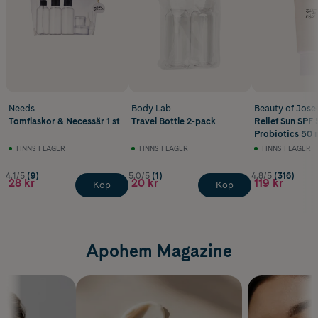
Needs
Body Lab
Beauty of Jose
Tomflaskor & Necessär 1 st
Travel Bottle 2-pack
Relief Sun SPF 
Probiotics 50 
FINNS I LAGER
FINNS I LAGER
FINNS I LAGER
4.1/5
(9)
5.0/5
(1)
4.8/5
(316)
28 kr
20 kr
119 kr
Köp
Köp
Apohem Magazine