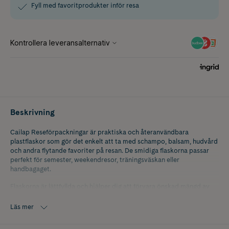
Fyll med favoritprodukter inför resa
Beskrivning
Cailap Reseförpackningar är praktiska och återanvändbara
plastflaskor som gör det enkelt att ta med schampo, balsam, hudvård
och andra flytande favoriter på resan. De smidiga flaskorna passar
perfekt för semester, weekendresor, träningsväskan eller
handbagaget.
Flaskorna är lättfyllda och hjälper dig att förvara önskad mängd av
dina favoritprodukter på ett enkelt och bekvämt sätt. Innerlocket gör
flaskorna lufttäta, vilket bidrar till att innehållet hålls säkert förvarat
Läs mer
under transport. Den kompakta designen gör dem enkla att packa
och ta med när du är på språng.