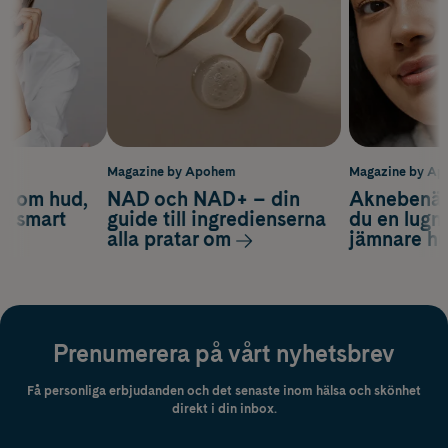
m
Magazine by Apohem
Magazine by A
d om hud,
NAD och NAD+ – din
Aknebenäge
ch smart
guide till ingredienserna
du en lugn
alla pratar om
jämnare h
Prenumerera på vårt nyhetsbrev
Få personliga erbjudanden och det senaste inom hälsa och skönhet
direkt i din inbox.