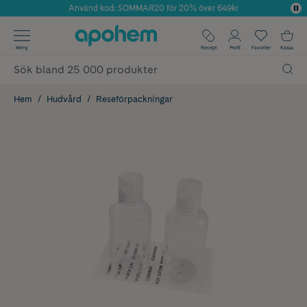
Använd kod: SOMMAR20 för 20% över 649kr
Årets Butik 2025 inom Skönhet
✓ Fri frakt
Meny
Recept
Profil
Favoriter
Kassa
✓ Rådgivning från farmaceuter & hudterapeuter
✓ Poäng på alla köp*
Hem
Hudvård
Reseförpackningar