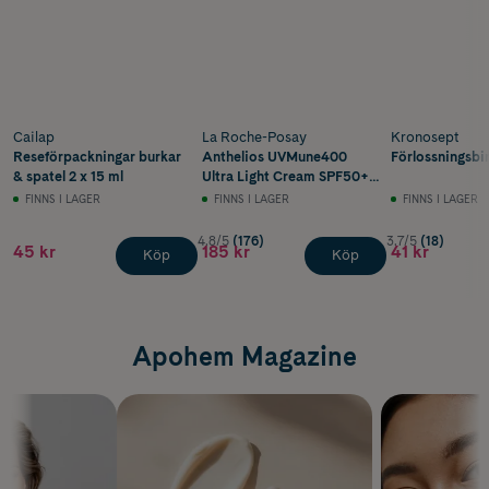
Cailap
La Roche-Posay
Kronosept
Reseförpackningar burkar
Anthelios UVMune400
Förlossningsbi
& spatel 2 x 15 ml
Ultra Light Cream SPF50+
50 ml
FINNS I LAGER
FINNS I LAGER
FINNS I LAGER
4.8/5
(176)
3.7/5
(18)
45 kr
185 kr
41 kr
Köp
Köp
Apohem Magazine