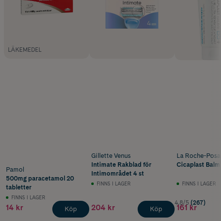
LÄKEMEDEL
Gillette Venus
La Roche-Posa
Intimate Rakblad för
Cicaplast Balm
Pamol
Intimområdet 4 st
500mg paracetamol 20
FINNS I LAGER
FINNS I LAGER
tabletter
FINNS I LAGER
4.8/5
(267)
14 kr
204 kr
161 kr
Köp
Köp