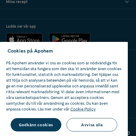
Mina recept
Ladda ner vår app
Cookies på Apohem
På Apohem använder vi oss av cookies som är nödvändiga för
Apotek med tillstånd
att hemsidan ska fungera som den ska. Vi använder även cookies
av Läkemedelsverket
för funktionalitet, statistik och marknadsföring. Det hjälper oss
att följa och analysera beteenden på vår hemsida, så att vi kan
ge en mer personaliserad upplevelse och anpassa innehåll samt
rikta relevant marknadsföring. Vi delar även informationen med
våra samarbetspartners. Genom att acceptera cookies
samtycker du till vår användning av cookies. Du kan även
2024
anpassa cookies. Läs mer under vår
Cookie Policy
Godkänn cookies
Avvisa alla