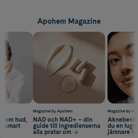
Apohem Magazine
m
Magazine by Apohem
Magazine by A
d om hud,
NAD och NAD+ – din
Aknebenäge
ch smart
guide till ingredienserna
du en lugn
alla pratar om
jämnare h