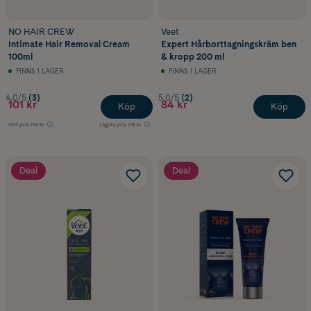
NO HAIR CREW
Veet
Intimate Hair Removal Cream
Expert Hårborttagningskräm ben
100ml
& kropp 200 ml
FINNS I LAGER
FINNS I LAGER
4.0/5
(3)
5.0/5
(2)
101 kr
84 kr
Köp
Köp
Ord.pris
119 kr
Lägsta pris
118 kr
Deal
Deal