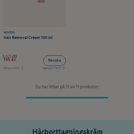
womn
Hair Removal Cream 100 ml
3.0/5
(1)
116 kr
Bevaka
Ord.pris
152 kr
Lägsta pris
150 kr
Du har tittat på 11 av 11 produkter
Hårborttagningskräm