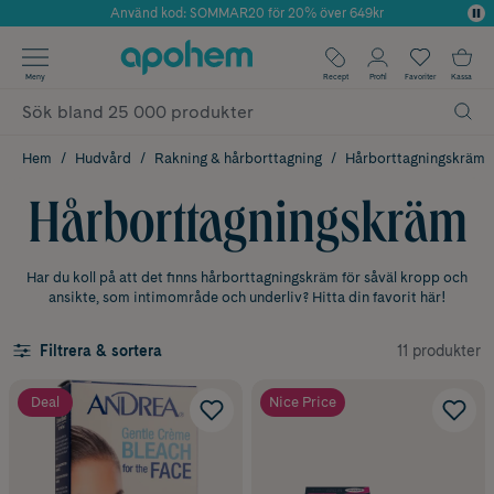
Använd kod: SOMMAR20 för 20% över 649kr
Årets Butik 2025 inom Skönhet
✓ Fri frakt
Meny
Recept
Profil
Favoriter
Kassa
✓ Rådgivning från farmaceuter & hudterapeuter
✓ Poäng på alla köp*
Hem
Hudvård
Rakning & hårborttagning
Hårborttagningskräm
Hårborttagningskräm
Har du koll på att det finns hårborttagningskräm för såväl kropp och
ansikte, som intimområde och underliv? Hitta din favorit här!
11 produkter
Filtrera & sortera
Deal
Nice Price