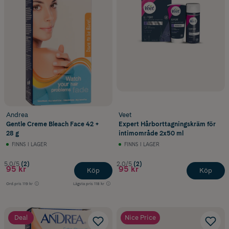
Andrea
Veet
Gentle Creme Bleach Face 42 +
Expert Hårborttagningskräm för
28 g
intimområde 2x50 ml
FINNS I LAGER
FINNS I LAGER
5.0/5
(2)
2.0/5
(2)
95 kr
95 kr
Köp
Köp
Ord.pris
119 kr
Lägsta pris
118 kr
Deal
Nice Price