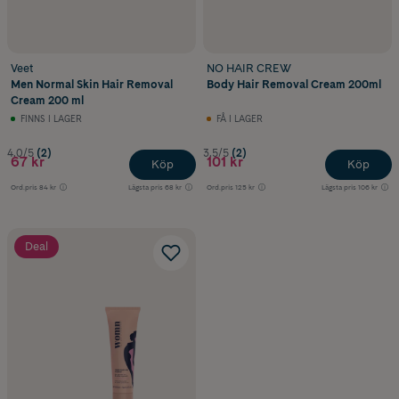
Veet
NO HAIR CREW
Men Normal Skin Hair Removal
Body Hair Removal Cream 200ml
Cream 200 ml
FINNS I LAGER
FÅ I LAGER
4.0/5
(2)
3.5/5
(2)
67 kr
101 kr
Köp
Köp
Ord.pris
84 kr
Lägsta pris
68 kr
Ord.pris
125 kr
Lägsta pris
106 kr
Deal