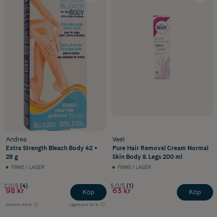
Andrea
Veet
Extra Strength Bleach Body 42 +
Pure Hair Removal Cream Normal
28 g
Skin Body & Legs 200 ml
FINNS I LAGER
FINNS I LAGER
2.0/5
(4)
5.0/5
(1)
98 kr
63 kr
Köp
Köp
Ord.pris
122 kr
Lägsta pris
121 kr