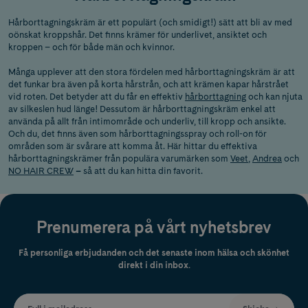
Hårborttagningskräm är ett populärt (och smidigt!) sätt att bli av med
oönskat kroppshår. Det finns krämer för underlivet, ansiktet och
kroppen – och för både män och kvinnor.
Många upplever att den stora fördelen med hårborttagningskräm är att
det funkar bra även på korta hårstrån, och att krämen kapar hårstrået
vid roten. Det betyder att du får en effektiv
hårborttagning
och kan njuta
av silkeslen hud länge! Dessutom är hårborttagningskräm enkel att
använda på allt från intimområde och underliv, till kropp och ansikte.
Och du, det finns även som hårborttagningsspray och roll-on för
områden som är svårare att komma åt. Här hittar du effektiva
hårborttagningskrämer från populära varumärken som
Veet
,
Andrea
och
NO HAIR CREW
–
så att du kan hitta din favorit.
Prenumerera på vårt nyhetsbrev
Få personliga erbjudanden och det senaste inom hälsa och skönhet
direkt i din inbox.