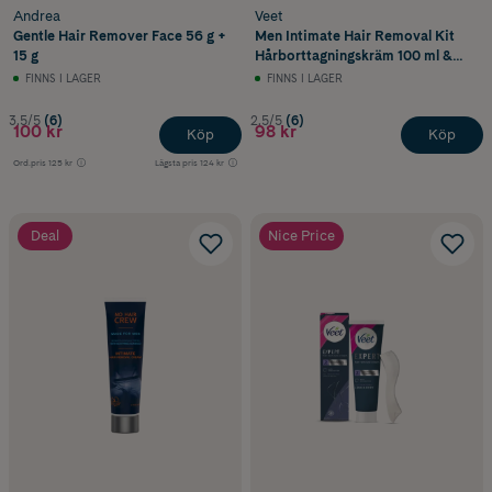
Andrea
Veet
Gentle Hair Remover Face 56 g +
Men Intimate Hair Removal Kit
15 g
Hårborttagningskräm 100 ml &
Aftercare Balm 50 ml
FINNS I LAGER
FINNS I LAGER
3.5/5
(6)
2.5/5
(6)
100 kr
98 kr
Köp
Köp
Ord.pris
125 kr
Lägsta pris
124 kr
Deal
Nice Price