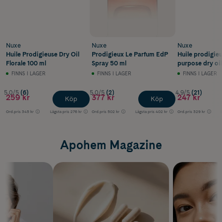
Nuxe
Nuxe
Nuxe
Huile Prodigieuse Dry Oil
Prodigieux Le Parfum EdP
Huile prodigieu
Florale 100 ml
Spray 50 ml
purpose dry oil
FINNS I LAGER
FINNS I LAGER
FINNS I LAGER
5.0/5
(6)
5.0/5
(2)
4.9/5
(21)
259 kr
377 kr
247 kr
Köp
Köp
Ord.pris
345 kr
Lägsta pris
276 kr
Ord.pris
502 kr
Lägsta pris
402 kr
Ord.pris
329 kr
Apohem Magazine