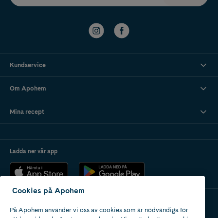
Kundservice
Om Apohem
Mina recept
Ladda ner vår app
Cookies på Apohem
På Apohem använder vi oss av cookies som är nödvändiga för
Apotek med tillstånd