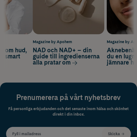
m
Magazine by Apohem
Magazine by A
d om hud,
NAD och NAD+ – din
Aknebenäge
ch smart
guide till ingredienserna
du en lugn
alla pratar om
jämnare h
Prenumerera på vårt nyhetsbrev
Få personliga erbjudanden och det senaste inom hälsa och skönhet
direkt i din inbox.
Fyll i mailadress
Skicka