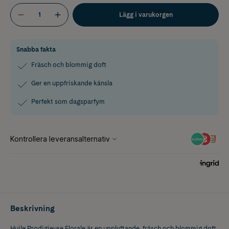
Lägg i varukorgen
Snabba fakta
Fräsch och blommig doft
Ger en uppfriskande känsla
Perfekt som dagsparfym
Beskrivning
Huile Prodigieuse Florale är en upplyftande, fräsch och blommig doft.