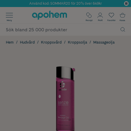
Använd kod: SOMMAR20 för 20% över 649kr
Årets Butik 2025 inom Skönhet
✓ Fri frakt
Meny
Recept
Profil
Favoriter
Kassa
✓ Rådgivning från farmaceuter & hudterapeuter
✓ Poäng på alla köp*
Hem
Hudvård
Kroppsvård
Kroppsolja
Massageolja