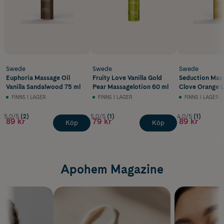
Swede
Swede
Swede
Euphoria Massage Oil
Fruity Love Vanilla Gold
Seduction Mass
Vanilla Sandalwood 75 ml
Pear Massagelotion 60 ml
Clove Orange 
75 ml
FINNS I LAGER
FINNS I LAGER
FINNS I LAGER
5.0/5
(2)
5.0/5
(1)
4.0/5
(1)
89 kr
79 kr
89 kr
Köp
Köp
Apohem Magazine