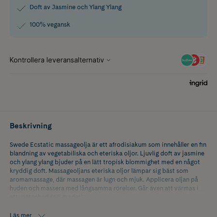
Doft av Jasmine och Ylang Ylang
100% vegansk
Beskrivning
Swede Ecstatic massageolja är ett afrodisiakum som innehåller en fin
blandning av vegetabiliska och eteriska oljor. Ljuvlig doft av jasmine
och ylang ylang bjuder på en lätt tropisk blommighet med en något
kryddig doft. Massageoljans eteriska oljor lämpar sig bäst som
aromamassage, där massagen är lugn och mjuk. Applicera oljan på
huden och massera med långsamma rörelser. Går även att värmas i
ett vattenbad (45 grader).
Massageoljan är 100% vegansk och ett mycket bra val för
Läs mer