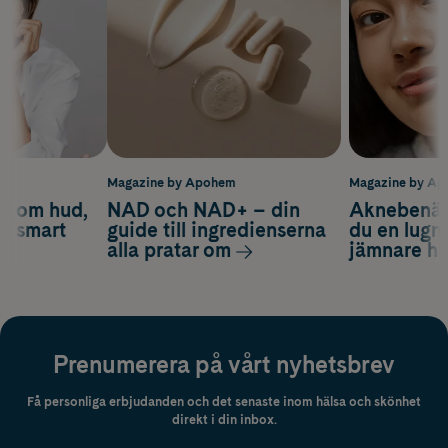
m
Magazine by Apohem
Magazine by A
d om hud,
NAD och NAD+ – din
Aknebenäge
ch smart
guide till ingredienserna
du en lugn
alla pratar om
jämnare h
Prenumerera på vårt nyhetsbrev
Få personliga erbjudanden och det senaste inom hälsa och skönhet
direkt i din inbox.