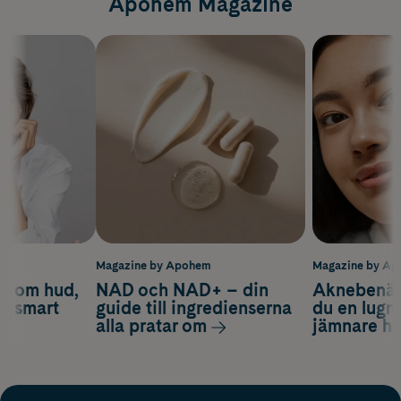
Apohem Magazine
m
Magazine by Apohem
Magazine by A
d om hud,
NAD och NAD+ – din
Aknebenäge
ch smart
guide till ingredienserna
du en lugn
alla pratar om
jämnare h