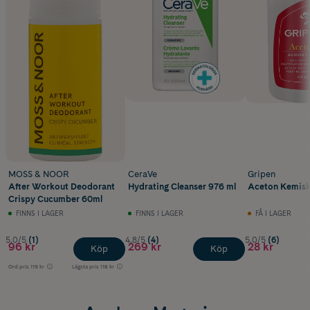
MOSS & NOOR
CeraVe
Gripen
After Workout Deodorant
Hydrating Cleanser 976 ml
Aceton Kemisk
Crispy Cucumber 60ml
FINNS I LAGER
FINNS I LAGER
FÅ I LAGER
5.0/5
(1)
4.8/5
(4)
5.0/5
(6)
96 kr
269 kr
28 kr
Köp
Köp
Ord.pris
119 kr
Lägsta pris
118 kr