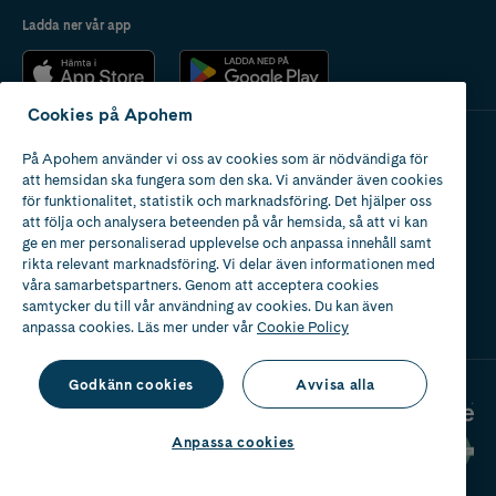
Ladda ner vår app
Cookies på Apohem
På Apohem använder vi oss av cookies som är nödvändiga för
Apotek med tillstånd
att hemsidan ska fungera som den ska. Vi använder även cookies
av Läkemedelsverket
för funktionalitet, statistik och marknadsföring. Det hjälper oss
att följa och analysera beteenden på vår hemsida, så att vi kan
ge en mer personaliserad upplevelse och anpassa innehåll samt
rikta relevant marknadsföring. Vi delar även informationen med
våra samarbetspartners. Genom att acceptera cookies
samtycker du till vår användning av cookies. Du kan även
2024
anpassa cookies. Läs mer under vår
Cookie Policy
Godkänn cookies
Avvisa alla
Anpassa cookies