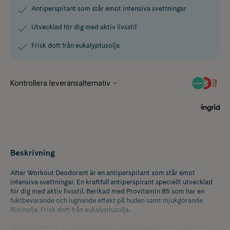
Antiperspitant som står emot intensiva svettningar
Utvecklad för dig med aktiv livsstil
Frisk doft från eukalyptusolja
Beskrivning
After Workout Deodorant är en antiperspitant som står emot
intensiva svettningar. En kraftfull antiperspirant speciellt utvecklad
för dig med aktiv livsstil. Berikad med Provitamin B5 som har en
fuktbevarande och lugnande effekt på huden samt mjukgörande
Ricinolja. Frisk doft från eukalyptusolja.
Clinical Strength är till skillnad från vanliga deodoranter utformade