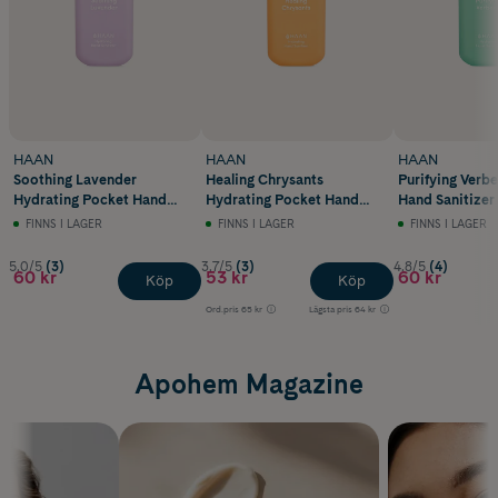
HAAN
HAAN
HAAN
Soothing Lavender
Healing Chrysants
Purifying Verb
Hydrating Pocket Hand
Hydrating Pocket Hand
Hand Sanitizer
Sanitizer 30 ml
Sanitizer 30 ml
FINNS I LAGER
FINNS I LAGER
FINNS I LAGER
5.0/5
(3)
3.7/5
(3)
4.8/5
(4)
60 kr
53 kr
60 kr
Köp
Köp
Ord.pris
65 kr
Lägsta pris
64 kr
Apohem Magazine