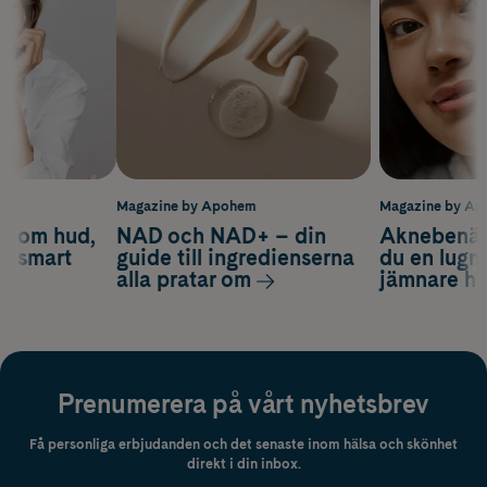
m
Magazine by Apohem
Magazine by A
d om hud,
NAD och NAD+ – din
Aknebenäge
ch smart
guide till ingredienserna
du en lugn
alla pratar om
jämnare h
Prenumerera på vårt nyhetsbrev
Få personliga erbjudanden och det senaste inom hälsa och skönhet
direkt i din inbox.