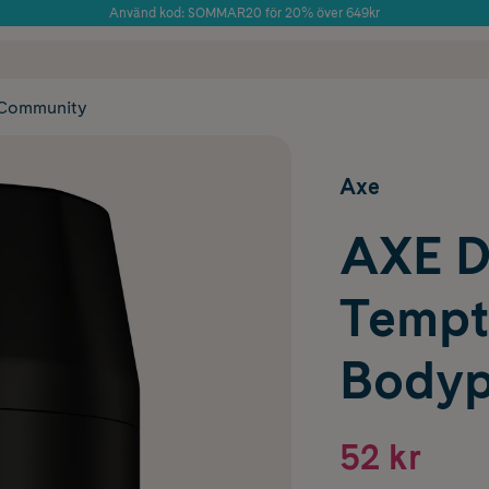
Använd kod: SOMMAR20 för 20% över 649kr
Årets Butik 2025 inom Skönhet
 frakt
✓ Rådgivning från farmaceuter & hudterapeuter
✓ Poäng på alla
Community
Axe
AXE D
Tempt
Bodyp
52 kr