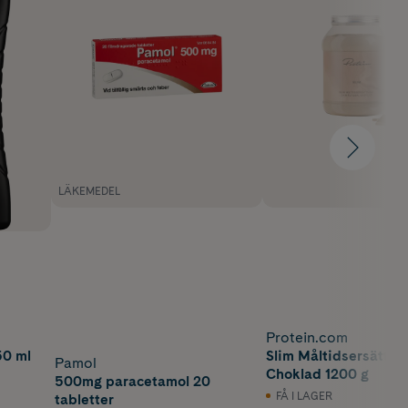
LÄKEMEDEL
Protein.com
50 ml
Slim Måltidsersättni
Pamol
Choklad 1200 g
500mg paracetamol 20
FÅ I LAGER
tabletter