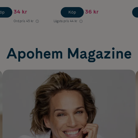
34 kr
36 kr
öp
Köp
Ord.pris
45 kr
Lägsta pris
44 kr
Apohem Magazine