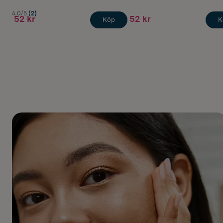
4.0/5
(2)
52 kr
52 kr
Köp
K