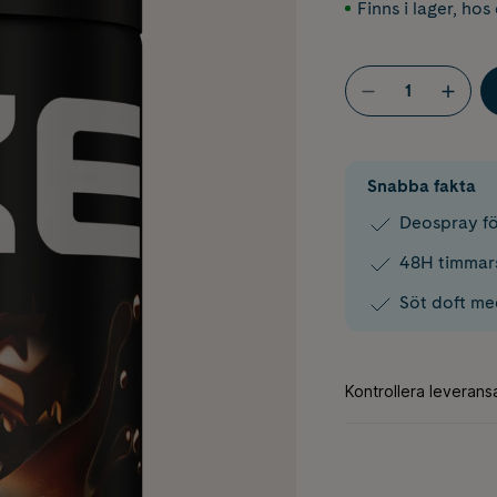
Finns i lager
,
hos 
Snabba fakta
Deospray f
48H timmars
Söt doft me