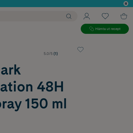
 köp*
Hämta ut recept
5.0/5
(1)
ark
ation 48H
ray 150 ml