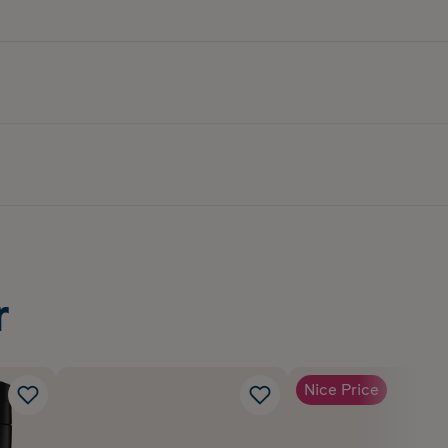
r
Nice Price