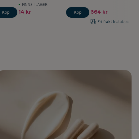
FINNS I LAGER
14 kr
364 kr
Köp
Köp
Fri frakt Instabox