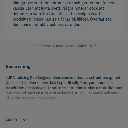
Många tycker att den är prisvärd och ger en torr, fräsch
känsla utan att lukta svett. Några noterar dock att
doften kan vara lite för söt eller blommig och att
produkten ibland kan ge fläckar på kläder. Överlag ses
den som en effektiv och prisvärd deo.
Sammanfattat med AI av GAMIFIERA.®
Beskrivning
LdB Vitalizing Deo fungerar både som deodorant och antiperspirant.
Genom att motverka svettlukt i upp till 48h, är du garanterad en
fräsch känsla hela dagen. Produkten är fri från alkohol och är skonsam
mot din hud. Med en frisk doft av luktärt, frukt, liljekonvalj och mysk
håller du dig fräsch hela dagen.
Dermatologiskt testad.
Läs mer