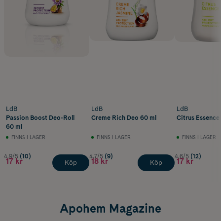
LdB
LdB
LdB
Passion Boost Deo-Roll
Creme Rich Deo 60 ml
Citrus Essence
60 ml
FINNS I LAGER
FINNS I LAGER
FINNS I LAGER
4.9/5
(10)
4.7/5
(9)
4.6/5
(12)
17 kr
18 kr
17 kr
Köp
Köp
Apohem Magazine