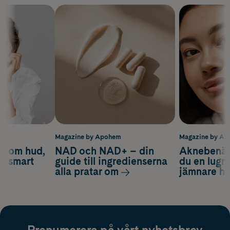
m
Magazine by Apohem
Magazine by A
d om hud,
NAD och NAD+ – din
Aknebenäge
ch smart
guide till ingredienserna
du en lugn
alla pratar om
jämnare h