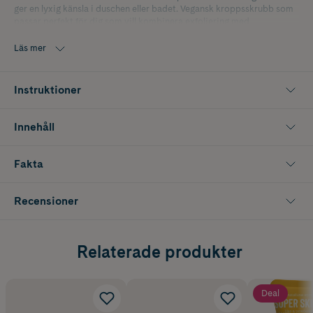
ger en lyxig känsla i duschen eller badet. Vegansk kroppsskrubb som
passar perfekt för dig som vill kombinera exfoliering med
återfuktande hudvård och härlig doftupplevelse.
Läs mer
Innehåller 225 ml
Instruktioner
Innehåll
Fakta
Recensioner
Relaterade produkter
Deal