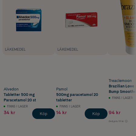
LÄKEMEDEL
LÄKEMEDEL
Treaclemoon
Brazilian Love 
Alvedon
Pamol
Bump Smoothe
Tabletter 500 mg
500mg paracetamol 20
Scrub 200 g
FINNS I LAGER
Paracetamol 20 st
tabletter
FINNS I LAGER
FINNS I LAGER
34 kr
14 kr
94 kr
Köp
Köp
Ord.pris
111 kr