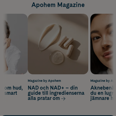
Apohem Magazine
m
Magazine by Apohem
Magazine by A
d om hud,
NAD och NAD+ – din
Aknebenäge
ch smart
guide till ingredienserna
du en lugn
alla pratar om
jämnare h