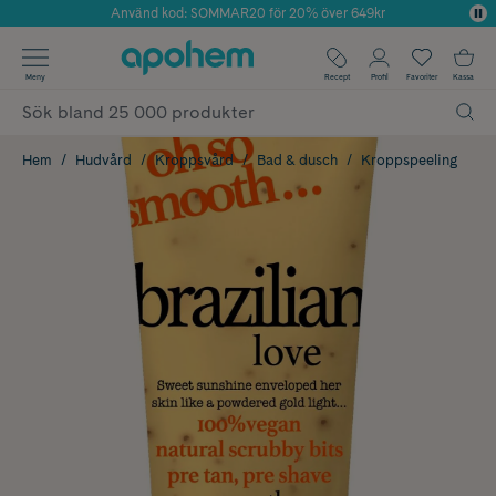
Använd kod: SOMMAR20 för 20% över 649kr
Årets Butik 2025 inom Skönhet
✓ Fri frakt
Meny
Recept
Profil
Favoriter
Kassa
✓ Rådgivning från farmaceuter & hudterapeuter
✓ Poäng på alla köp*
Hem
Hudvård
Kroppsvård
Bad & dusch
Kroppspeeling