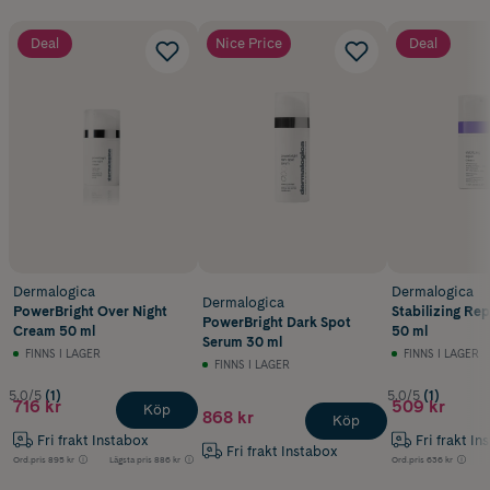
Deal
Nice Price
Deal
Dermalogica
Dermalogica
Dermalogica
PowerBright Over Night
Stabilizing Re
PowerBright Dark Spot
Cream 50 ml
50 ml
Serum 30 ml
FINNS I LAGER
FINNS I LAGER
FINNS I LAGER
5.0/5
(1)
5.0/5
(1)
716 kr
509 kr
Köp
868 kr
Köp
Fri frakt Instabox
Fri frakt In
Fri frakt Instabox
Ord.pris
895 kr
Lägsta pris
886 kr
Ord.pris
636 kr