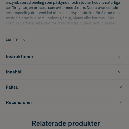
enzymbaserad peeling som påskyndar och stödjer hudens naturliga
cellförnyelse, en process som avtar med åldern. Denna avancerade
ansiktspeeling är utvecklad för alla hudtyper, särskilt för åldrad och
förtida åldrad hud som upplevs glåmig, ojämn eller har fina linjer.
Formulan arbetar effektivt för att förbättra hudens textur, ge mer
lyster och reducera intrycket av fina linjer, samtidigt som den ger en
omedelbar kosmetisk effekt.
Läs mer
Peelingen är berikad med en regenerativ exosomblandning med
stamceller från gurkmejarot och extrakt från japansk kamelia. Denna
kombination verkar på flera lager av hudens yta och minskar synligt
Instruktioner
uppkomsten av fina linjer samt bidrar till en jämnare hudstruktur.
Pumpaenzym exfolierar genom att bryta bindningarna mellan döda
hudceller på hudytan, vilket hjälper till att framhäva en klarare och
Innehåll
slätare hud varje dag.
En växtbaserad blandning med fyto glykogen och kaktusfikon
Fakta
förstärker hudens naturliga exfolieringsförmåga och bidrar till att
synligt ljusa upp och jämna ut huden. Biofermenterad
acetylglukosamin, som finns naturligt i huden och är en byggsten i
Recensioner
hyaluronsyra, återfuktar och ger antioxidativt skydd mot fria
radikaler. Resultatet är en hud som känns mjukare, mer återfuktad
och med förbättrad lyster.
Relaterade produkter
Innehåller 100 ml