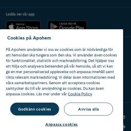
Ladda ner vår app
Cookies på Apohem
På Apohem använder vi oss av cookies som är nödvändiga för
Apotek med tillstånd
att hemsidan ska fungera som den ska. Vi använder även cookies
av Läkemedelsverket
för funktionalitet, statistik och marknadsföring. Det hjälper oss
att följa och analysera beteenden på vår hemsida, så att vi kan
ge en mer personaliserad upplevelse och anpassa innehåll samt
rikta relevant marknadsföring. Vi delar även informationen med
våra samarbetspartners. Genom att acceptera cookies
samtycker du till vår användning av cookies. Du kan även
2024
anpassa cookies. Läs mer under vår
Cookie Policy
Godkänn cookies
Avvisa alla
Anpassa cookies