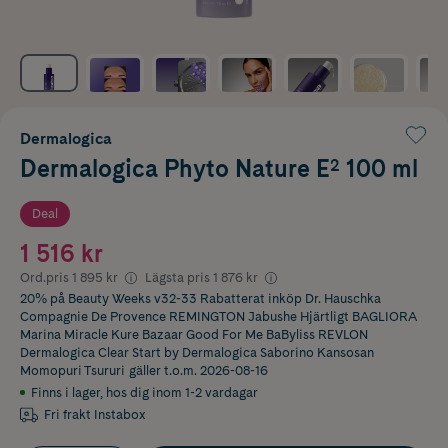
Dermalogica
Dermalogica Phyto Nature E² 100 ml
Deal
1 516 kr
Ord.pris
1 895 kr
Lägsta pris
1 876 kr
20% på Beauty Weeks v32-33 Rabatterat inköp Dr. Hauschka
Compagnie De Provence REMINGTON Jabushe Hjärtligt BAGLIORA
Marina Miracle Kure Bazaar Good For Me BaByliss REVLON
Dermalogica Clear Start by Dermalogica Saborino Kansosan
Momopuri Tsururi
gäller t.o.m. 2026-08-16
Finns i lager
,
hos dig inom 1-2 vardagar
Fri frakt Instabox