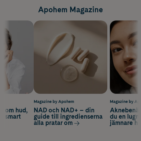
Apohem Magazine
m
Magazine by Apohem
Magazine by A
d om hud,
NAD och NAD+ – din
Aknebenäge
ch smart
guide till ingredienserna
du en lugn
alla pratar om
jämnare h