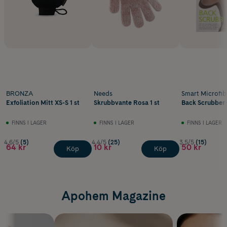
BRONZA
Needs
Smart Microfib
Exfoliation Mitt XS-S 1 st
Skrubbvante Rosa 1 st
Back Scrubber
FINNS I LAGER
FINNS I LAGER
FINNS I LAGER
4.6/5
(5)
4.4/5
(25)
3.5/5
(15)
64 kr
10 kr
50 kr
Köp
Köp
Apohem Magazine