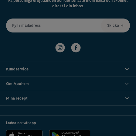
Få personliga erbjudanden och det senaste inom hälsa och skönhet
direkt i din inbox.
Fyll i mailadress
Skicka
Kundservice
Om Apohem
Mina recept
Ladda ner vår app