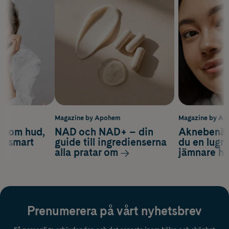
m
Magazine by Apohem
Magazine by A
d om hud,
NAD och NAD+ – din
Aknebenäge
ch smart
guide till ingredienserna
du en lugn
alla pratar om
jämnare h
Prenumerera på vårt nyhetsbrev