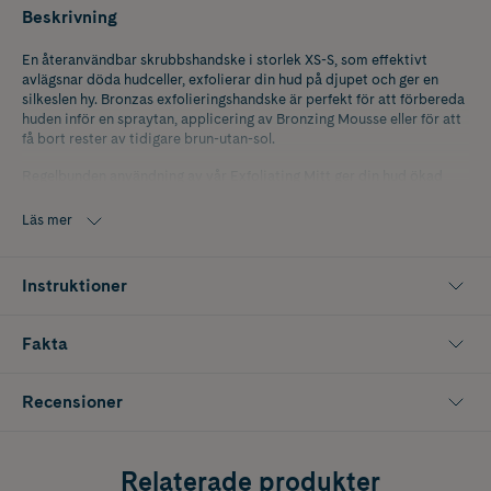
Beskrivning
En återanvändbar skrubbshandske i storlek XS-S, som effektivt
avlägsnar döda hudceller, exfolierar din hud på djupet och ger en
silkeslen hy. Bronzas exfolieringshandske är perfekt för att förbereda
huden inför en spraytan, applicering av Bronzing Mousse eller för att
få bort rester av tidigare brun-utan-sol.
Regelbunden användning av vår Exfoliating Mitt ger din hud ökad
lyster, förbättrad blodcirkulation och ett mer långvarigt och jämnt
resultat av BUS-produkter.
Läs mer
Instruktioner
Fakta
Recensioner
Relaterade produkter