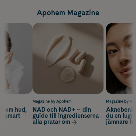
Apohem Magazine
m
Magazine by Apohem
Magazine by A
d om hud,
NAD och NAD+ – din
Aknebenäge
ch smart
guide till ingredienserna
du en lugn
alla pratar om
jämnare h