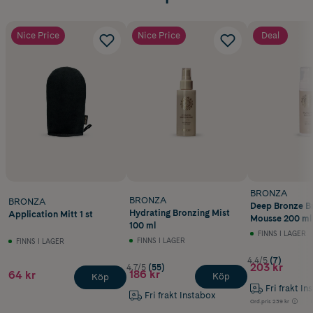
Nice Price
Nice Price
Deal
BRONZA
BRONZA
BRONZA
Deep Bronze B
Hydrating Bronzing Mist
Application Mitt 1 st
Mousse 200 ml
100 ml
FINNS I LAGER
FINNS I LAGER
FINNS I LAGER
4.4/5
(7)
203 kr
4.7/5
(55)
186 kr
64 kr
Köp
Köp
Fri frakt In
Fri frakt Instabox
Ord.pris
239 kr