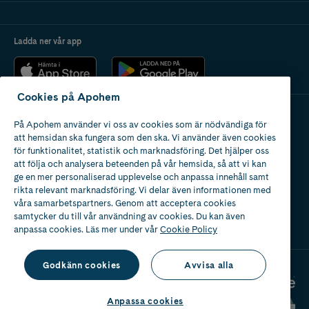
Ladda ner vår app
Cookies på Apohem
På Apohem använder vi oss av cookies som är nödvändiga för
Apotek med tillstånd
att hemsidan ska fungera som den ska. Vi använder även cookies
av Läkemedelsverket
för funktionalitet, statistik och marknadsföring. Det hjälper oss
att följa och analysera beteenden på vår hemsida, så att vi kan
ge en mer personaliserad upplevelse och anpassa innehåll samt
rikta relevant marknadsföring. Vi delar även informationen med
våra samarbetspartners. Genom att acceptera cookies
samtycker du till vår användning av cookies. Du kan även
2024
anpassa cookies. Läs mer under vår
Cookie Policy
Godkänn cookies
Avvisa alla
Anpassa cookies