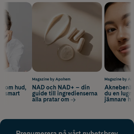
m
Magazine by Apohem
Magazine by A
d om hud,
NAD och NAD+ – din
Aknebenäge
ch smart
guide till ingredienserna
du en lugn
alla pratar om
jämnare h
Prenumerera på vårt nyhetsbrev