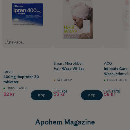
LÄKEMEDEL
Smart Microfiber
ACO
Hair Wrap Vit 1 st
Intimate Care 
Ipren
Wash Intimtvål
400mg Ibuprofen 30
FÅ I LAGER
FINNS I LAGER
tabletter
FINNS I LAGER
5.0/5
(6)
4.9/5
(175)
52 kr
53 kr
59 kr
Köp
Köp
Apohem Magazine