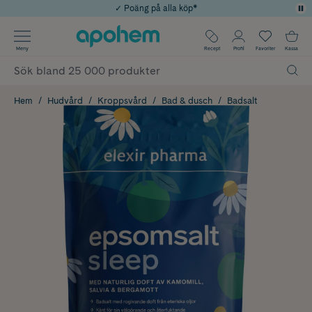
✓ Poäng på alla köp*
✓ Rådgivning från farmaceuter & hudterapeuter
Använd kod: SOMMAR20 för 20% över 649kr
Årets Butik 2025 inom Skönhet
✓ Fri frakt
Meny
Recept
Profil
Favoriter
Kassa
Hem
Hudvård
Kroppsvård
Bad & dusch
Badsalt