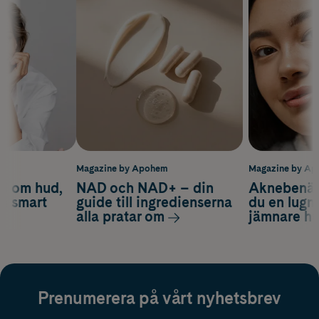
m
Magazine by Apohem
Magazine by A
d om hud,
NAD och NAD+ – din
Aknebenäge
ch smart
guide till ingredienserna
du en lugn
alla pratar om
jämnare h
Prenumerera på vårt nyhetsbrev