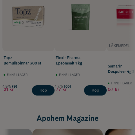
LÄKEMEDEL
Topz
Elexir Pharma
Bomullspinnar 300 st
Epsomsalt 1 kg
Samarin
Dospulver 4g 
FINNS I LAGER
FINNS I LAGER
FINNS I LAGER
4.9/5
(9)
4.7/5
(65)
21 kr
77 kr
57 kr
Köp
Köp
Apohem Magazine