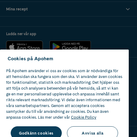
Mina recept
Ladda ner vår app
Cookies på Apohem
På Apohem använder vi oss av cookies som är nödvändiga för
Apotek med tillstånd
att hemsidan ska fungera som den ska. Vi använder även cookies
av Läkemedelsverket
för funktionalitet, statistik och marknadsföring. Det hjälper oss
att följa och analysera beteenden på vår hemsida, så att vi kan
ge en mer personaliserad upplevelse och anpassa innehåll samt
rikta relevant marknadsföring. Vi delar även informationen med
våra samarbetspartners. Genom att acceptera cookies
samtycker du till vår användning av cookies. Du kan även
2024
anpassa cookies. Läs mer under vår
Cookie Policy
Godkänn cookies
Avvisa alla