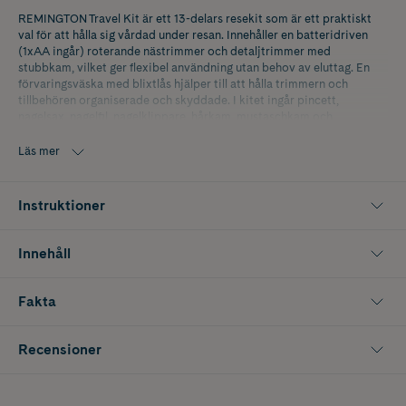
REMINGTON Travel Kit är ett 13-delars resekit som är ett praktiskt
val för att hålla sig vårdad under resan. Innehåller en batteridriven
(1xAA ingår) roterande nästrimmer och detaljtrimmer med
stubbkam, vilket ger flexibel användning utan behov av eluttag. En
förvaringsväska med blixtlås hjälper till att hålla trimmern och
tillbehören organiserade och skyddade. I kitet ingår pincett,
nagelsax, nagelfil, nagelklippare, hårkam, mustaschkam och
rengöringsborste.
Läs mer
Instruktioner
Innehåll
Fakta
Recensioner