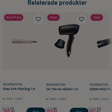
Relaterade produkter
Nice Price
Deal
Deal
REMINGTON
REMINGTON
REMINGTON
Shea Soft Plattång 1 st
On The Go Hårfön 1 st
S2880 Mini Pla
FINNS I LAGER
FINNS I LAGER
FINNS I LAGER
5.0/5
(1)
4.1/5
(8)
5.0/5
(2)
295 kr
159 kr
167 kr
Köp
Köp