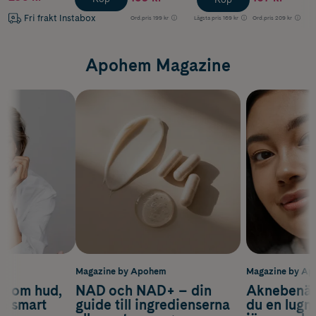
Fri frakt Instabox
Ord.pris
199 kr
Lägsta pris
169 kr
Ord.pris
209 kr
Apohem Magazine
m
Magazine by Apohem
Magazine by A
d om hud,
NAD och NAD+ – din
Aknebenäge
ch smart
guide till ingredienserna
du en lugn