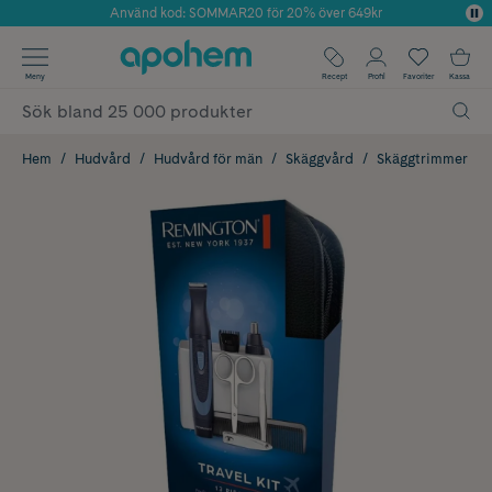
Använd kod: SOMMAR20 för 20% över 649kr
Årets Butik 2025 inom Skönhet
✓ Fri frakt
Meny
Recept
Profil
Favoriter
Kassa
✓ Rådgivning från farmaceuter & hudterapeuter
✓ Poäng på alla köp*
Hem
Hudvård
Hudvård för män
Skäggvård
Skäggtrimmer