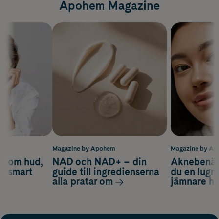
Apohem Magazine
m
Magazine by Apohem
Magazine by A
d om hud,
NAD och NAD+ – din
Aknebenäge
ch smart
guide till ingredienserna
du en lugn
alla pratar om
jämnare h