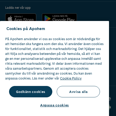
Ladda ner vår app
Cookies på Apohem
På Apohem använder vi oss av cookies som är nödvändiga för
Apotek med tillstånd
att hemsidan ska fungera som den ska. Vi använder även cookies
av Läkemedelsverket
för funktionalitet, statistik och marknadsföring. Det hjälper oss
att följa och analysera beteenden på vår hemsida, så att vi kan
ge en mer personaliserad upplevelse och anpassa innehåll samt
rikta relevant marknadsföring. Vi delar även informationen med
våra samarbetspartners. Genom att acceptera cookies
samtycker du till vår användning av cookies. Du kan även
2024
anpassa cookies. Läs mer under vår
Cookie Policy
Godkänn cookies
Avvisa alla
Anpassa cookies