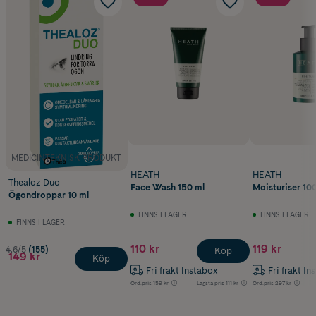
MEDICINTEKNISK PRODUKT
HEATH
HEATH
Thealoz Duo
Face Wash 150 ml
Moisturiser 10
Ögondroppar 10 ml
FINNS I LAGER
FINNS I LAGER
FINNS I LAGER
110 kr
119 kr
4.6/5
(155)
Köp
149 kr
Köp
Fri frakt Instabox
Fri frakt In
Ord.pris
159 kr
Lägsta pris
111 kr
Ord.pris
297 kr