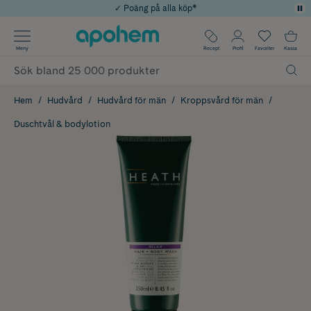
✓ Poäng på alla köp*
✓ Rådgivning från farmaceuter & hudterapeuter
Använd kod: SOMMAR20 för 20% över 649kr
Årets Butik 2025 inom Skönhet
✓ Fri frakt
Meny
Recept
Profil
Favoriter
Kassa
Hem
Hudvård
Hudvård för män
Kroppsvård för män
Duschtvål & bodylotion