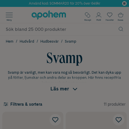
Använd kod: SOMMAR20 för 20% över 649kr
Årets Butik 2025 inom Skönhet
✓ Fri frakt
Meny
Recept
Profil
Favoriter
Kassa
✓ Rådgivning från farmaceuter & hudterapeuter
✓ Poäng på alla köp*
Hem
Hudvård
Hudbesvär
Svamp
Svamp
Svamp är vanligt, men kan vara nog så besvärligt. Det kan dyka upp
på fötter, ljumskar och andra delar av kroppen. Här finns receptfria
krämer och gel mot svamp.
Läs mer
Receptfria läkemedel för
svampinfektioner
11 produkter
Filtrera & sortera
Skönt att veta är att de flesta svampinfektioner kan behandlas med
receptfria läkemedel i form av krämer och gel.
Produkterna hjälper
till att hämma svampen och lindra symtom som klåda och irritation.
Vanliga produkter för hudsvmap iinnehåller exempelvis