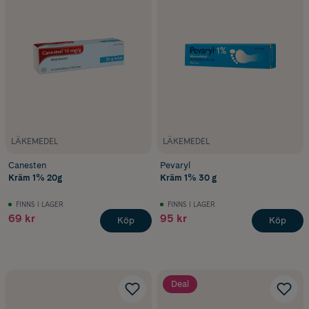
terbinafinhydroklorid och terbinafinhydroklorid. Följ alltid
bipacksedeln noga och se till att fullfölja behandlingen för bästa
resultat.
Vilken kräm eller behandling är bäst?
Valet av kräm eller behandling mot svamp beror på var besvären
sitter och hur huden känns. Här är några vanliga alternativ:
Kräm mot svamp i huden
Receptfria krämer är ett vanligt förstahandsval vid svampinfektioner
LÄKEMEDEL
LÄKEMEDEL
i huden. De verkar genom att hämma svampens tillväxt och lindra
symtom som klåda och irritation.
Canesten
Pevaryl
Kräm 1% 20g
Kräm 1% 30 g
Gel vid svampinfektion
Gel kan vara ett bra alternativ på områden där du vill ha en lättare
FINNS I LAGER
FINNS I LAGER
produkt som snabbt går in i huden, till exempel i hudveck eller på
69 kr
95 kr
Köp
Köp
fötter.
Behandling för olika områden
Svamp kan uppstå på olika delar av kroppen, som fötter, ljumskar
eller hudveck. Välj en behandling som är anpassad för området där
Deal
besvären sitter.