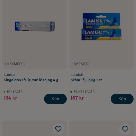
LÄKEMEDEL
LÄKEMEDEL
Lamisil
Lamisil
Singeldos 1% kutan lösning 4 g
Kräm 1%, 30g 1 st
FÅ I LAGER
FINNS I LAGER
184 kr
167 kr
Köp
Köp