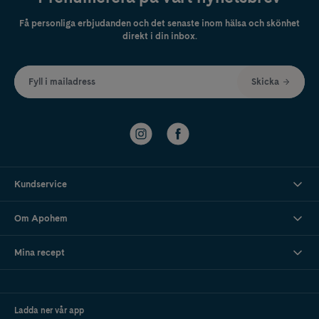
Få personliga erbjudanden och det senaste inom hälsa och skönhet
direkt i din inbox.
Fyll i mailadress
Skicka
Kundservice
Om Apohem
Mina recept
Ladda ner vår app