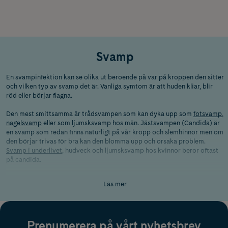
Svamp
En svampinfektion kan se olika ut beroende på var på kroppen den sitter
och vilken typ av svamp det är. Vanliga symtom är att huden kliar, blir
röd eller börjar flagna.
Den mest smittsamma är trådsvampen som kan dyka upp som
fotsvamp
,
nagelsvamp
eller som ljumsksvamp hos män. Jästsvampen (Candida) är
en svamp som redan finns naturligt på vår kropp och slemhinnor men om
den börjar trivas för bra kan den blomma upp och orsaka problem.
Svamp i underlivet
, hudveck och ljumsksvamp hos kvinnor beror oftast
på candida.
Så minskar du risken för svamp
Läs mer
Eftersom
svamp på huden
trivs i en varm och fuktig miljö är det bra att
komma ihåg att hålla huden ren och torr. Tänk på att använda luftiga
kläder eller skor om det är möjligt. Kom ihåg att torka noga efter bad
och dusch så att det inte finns kvar någon fukt. En fuktig miljö är
Prenumerera på vårt nyhetsbrev
nämligen väldigt trivsamt för svamp att frodas i.