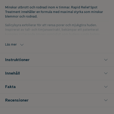
Minskar utbrott och rodnad inom 4 timmar. Rapid Relief Spot
Treatment innehåller en formula med maximal styrka som minskar
blemmor och rodnad.
Salicylsyra exfolierar för att rensa porer och mjukgöra huden.
Inspirerat av tall- och timjansextrakt, bekämpar ett patenterat
komplex irriterande ämnen samtidigt som hudens sunda balans
bevaras. 97% håller med om att blemmor förbättrats efter bara 1 dag.
Läs mer
Instruktioner
Innehåll
Fakta
Recensioner