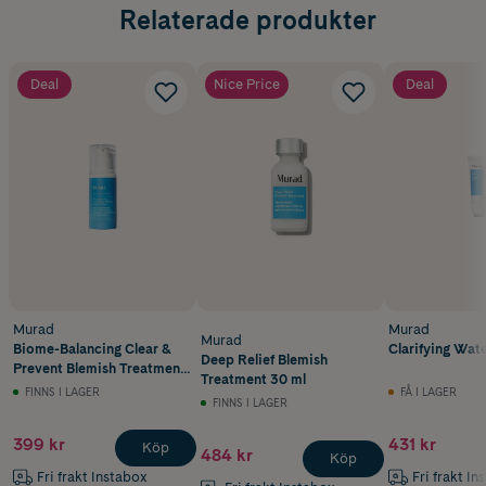
Relaterade produkter
Deal
Nice Price
Deal
Murad
Murad
Murad
Biome-Balancing Clear &
Clarifying Wate
Deep Relief Blemish
Prevent Blemish Treatment
Treatment 30 ml
Serum 30 ml
FINNS I LAGER
FÅ I LAGER
FINNS I LAGER
399 kr
431 kr
Köp
484 kr
Köp
Fri frakt Instabox
Fri frakt In