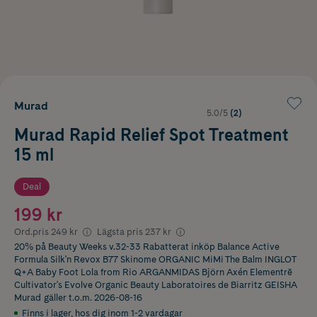
Murad
5.0/5
(2)
Murad Rapid Relief Spot Treatment
15 ml
Deal
199 kr
Ord.pris
249 kr
Lägsta pris
237 kr
20% på Beauty Weeks v.32-33 Rabatterat inköp Balance Active
Formula Silk'n Revox B77 Skinome ORGANIC MiMi The Balm INGLOT
Q+A Baby Foot Lola from Rio ARGANMIDAS Björn Axén Elementrē
Cultivator's Evolve Organic Beauty Laboratoires de Biarritz GEISHA
Murad
gäller t.o.m. 2026-08-16
Finns i lager
,
hos dig inom 1-2 vardagar