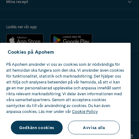
Mina recept
Ladda ner vår app
Cookies på Apohem
På Apohem använder vi oss av cookies som är nödvändiga för
Apotek med tillstånd
att hemsidan ska fungera som den ska. Vi använder även cookies
av Läkemedelsverket
för funktionalitet, statistik och marknadsföring. Det hjälper oss
att följa och analysera beteenden på vår hemsida, så att vi kan
ge en mer personaliserad upplevelse och anpassa innehåll samt
rikta relevant marknadsföring. Vi delar även informationen med
våra samarbetspartners. Genom att acceptera cookies
samtycker du till vår användning av cookies. Du kan även
2024
anpassa cookies. Läs mer under vår
Cookie Policy
Godkänn cookies
Avvisa alla