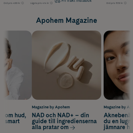
Fri frakt Instabox
Ord.pris
499 kr
Lägsta pris
414 kr
Ord.pris
539 kr
Apohem Magazine
m
Magazine by Apohem
Magazine by A
d om hud,
NAD och NAD+ – din
Aknebenäge
ch smart
guide till ingredienserna
du en lugn
alla pratar om
jämnare h