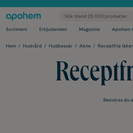
✓ Fri
Sortiment
Erbjudanden
Magazine
Apohem 
Hem
Hudvård
Hudbesvär
Akne
Receptfria läke
Receptf
Besväras du a