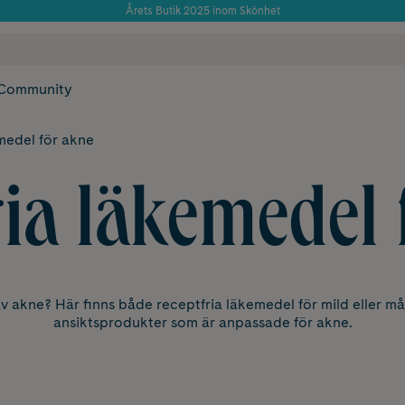
Använd kod: SOMMAR20 för 20% över 649kr
Årets Butik 2025 inom Skönhet
 frakt
✓ Rådgivning från farmaceuter & hudterapeuter
✓ Poäng på alla
Community
medel för akne
ria läkemedel 
v akne? Här finns både receptfria läkemedel för mild eller må
ansiktsprodukter som är anpassade för akne.