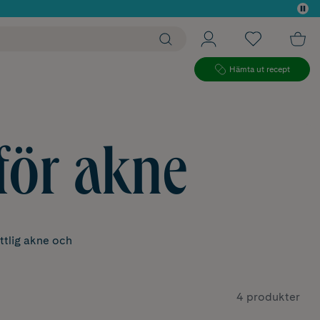
 köp*
Hämta ut recept
för akne
ttlig akne och
4 produkter