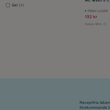
AC Wash 5% g
Gel
(4)
FINNS I LAGER
132 kr
Ord.pris
165 kr
Receptfria läke
förekommande in