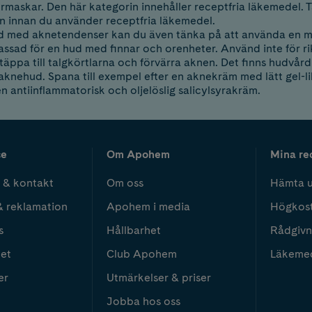
rmaskar. Den här kategorin innehåller receptfria läkemedel. Tä
n innan du använder receptfria läkemedel.
d med aknetendenser kan du även tänka på att använda en mi
ssad för en hud med finnar och orenheter. Använd inte för r
äppa till talgkörtlarna och förvärra aknen. Det finns hudvård
aknehud. Spana till exempel efter en aknekräm med lätt gel-
en antiinflammatorisk och oljelöslig salicylsyrakräm.
ce
Om Apohem
Mina re
 & kontakt
Om oss
Hämta u
& reklamation
Apohem i media
Högkos
s
Hållbarhet
Rådgivn
het
Club Apohem
Läkeme
er
Utmärkelser & priser
Jobba hos oss