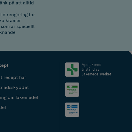
nk på att alltid
ld rengöring för
ika krämer
 som är speciellt
liknande
cept
Apotek med
tillstånd av
Läkemedelsverket
t recept här
tnadsskyddet
ing om läkemedel
del