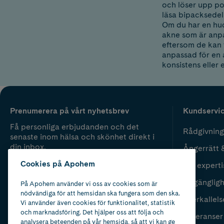
och löser upp po
läsa bipacksedel
Om du har en hu
akne som är anpa
eftersom de kan t
anpassad för en 
konsistens eller 
Prenumerera på vårt nyhetsbrev
Kundservi
Få personliga erbjudanden och det
Rådgivning
senaste inom hälsa och skönhet direkt i
din inbox.
Ångerrätt 
Cookies på Apohem
Vår experti
Fyll i mailadress
Skicka
Tillgänglig
På Apohem använder vi oss av cookies som är
nödvändiga för att hemsidan ska fungera som den ska.
Återkallels
Vi använder även cookies för funktionalitet, statistik
och marknadsföring. Det hjälper oss att följa och
Leveranser
analysera beteenden på vår hemsida, så att vi kan ge