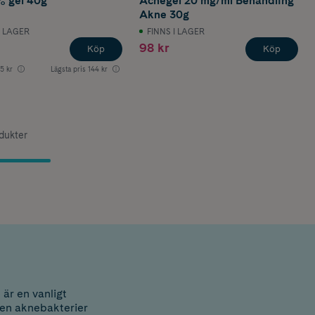
 gel 40g
Acnegel 20 mg/ml Behandling
Akne 30g
I LAGER
FINNS I LAGER
98 kr
Köp
Köp
5 kr
Lägsta pris
144 kr
odukter
är en vanligt
en aknebakterier