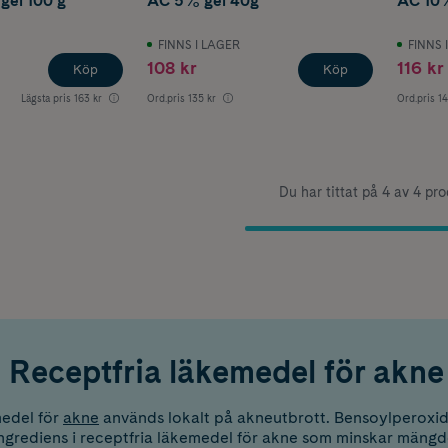
el 100 g
AC 5% gel 40g
AC 10%
FINNS I LAGER
FINNS 
108 kr
116 kr
Köp
Köp
Lägsta pris
163 kr
Ord.pris
135 kr
Ord.pris
14
Du har tittat på 4 av 4 pr
Receptfria läkemedel för akne
medel för
akne
används lokalt på akneutbrott. Bensoylperoxid 
grediens i receptfria läkemedel för akne som minskar mängd