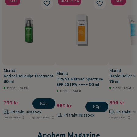
Deal
Nice Price
Deal
Murad
Murad
Murad
Retinal ReSculpt Treatment
Rapid Relief Su
City Skin Broad Spectrum
30 ml
75 ml
SPF 50 I PA ++++ 50 ml
FINNS I LAGER
FINNS I LAGER
FINNS I LAGER
799 kr
396 kr
Köp
559 kr
Köp
Fri frakt Instabox
Fri frakt In
Fri frakt Instabox
Ord.pris
999 kr
Lägsta pris
949 kr
Ord.pris
495 kr
Apohem Magazine