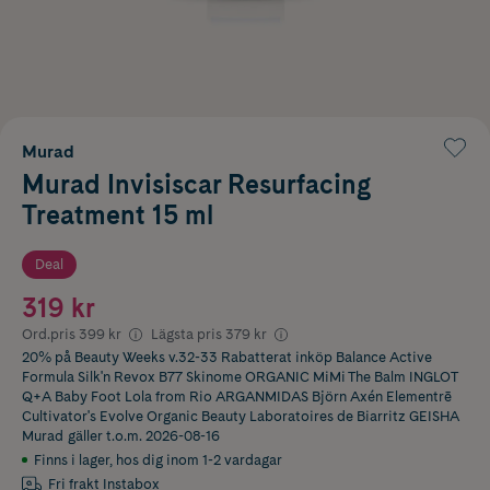
Murad
Murad Invisiscar Resurfacing
Treatment 15 ml
Deal
319 kr
Ord.pris
399 kr
Lägsta pris
379 kr
20% på Beauty Weeks v.32-33 Rabatterat inköp Balance Active
Formula Silk'n Revox B77 Skinome ORGANIC MiMi The Balm INGLOT
Q+A Baby Foot Lola from Rio ARGANMIDAS Björn Axén Elementrē
Cultivator's Evolve Organic Beauty Laboratoires de Biarritz GEISHA
Murad
gäller t.o.m. 2026-08-16
Finns i lager
,
hos dig inom 1-2 vardagar
Fri frakt Instabox