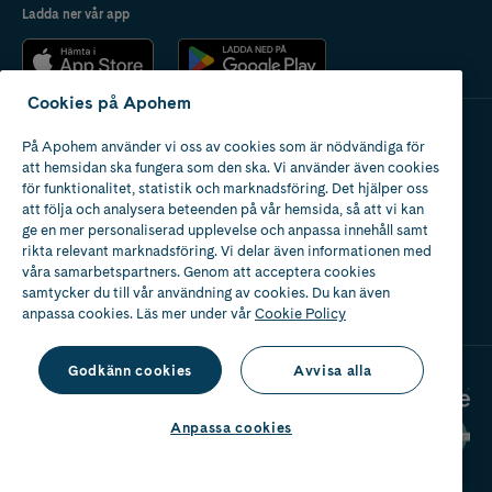
Ladda ner vår app
Cookies på Apohem
På Apohem använder vi oss av cookies som är nödvändiga för
Apotek med tillstånd
att hemsidan ska fungera som den ska. Vi använder även cookies
av Läkemedelsverket
för funktionalitet, statistik och marknadsföring. Det hjälper oss
att följa och analysera beteenden på vår hemsida, så att vi kan
ge en mer personaliserad upplevelse och anpassa innehåll samt
rikta relevant marknadsföring. Vi delar även informationen med
våra samarbetspartners. Genom att acceptera cookies
samtycker du till vår användning av cookies. Du kan även
2024
anpassa cookies. Läs mer under vår
Cookie Policy
Godkänn cookies
Avvisa alla
Anpassa cookies