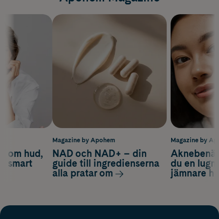
m
Magazine by Apohem
Magazine by A
d om hud,
NAD och NAD+ – din
Aknebenäge
ch smart
guide till ingredienserna
du en lugn
alla pratar om
jämnare h