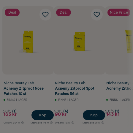
Deal
Deal
Nice Price
Niche Beauty Lab
Niche Beauty Lab
Niche Beauty L
Acnemy Zitproof Nose
Acnemy Zitproof Spot
Acnemy Zitbod
Patches 10 st
Patches 36 st
FINNS I LAGER
FINNS I LAGER
FINNS I LAGER
3.0/5
(1)
4.8/5
(4)
5.0/5
(1)
163 kr
90 kr
143 kr
Köp
Köp
Ord.pris
204 kr
Lägsta pris
173 kr
Ord.pris
112 kr
Lägsta pris
95 kr