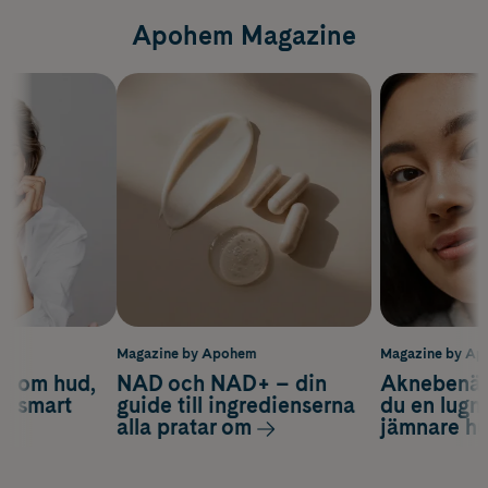
Apohem Magazine
m
Magazine by Apohem
Magazine by A
d om hud,
NAD och NAD+ – din
Aknebenäge
ch smart
guide till ingredienserna
du en lugn
alla pratar om
jämnare h