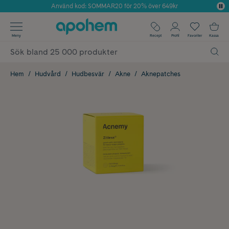
Använd kod: SOMMAR20 för 20% över 649kr
Årets Butik 2025 inom Skönhet
✓ Fri frakt
Meny
Recept
Profil
Favoriter
Kassa
✓ Rådgivning från farmaceuter & hudterapeuter
✓ Poäng på alla köp*
Hem
Hudvård
Hudbesvär
Akne
Aknepatches