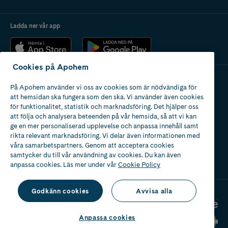
Ladda ner vår app
Cookies på Apohem
På Apohem använder vi oss av cookies som är nödvändiga för
Apotek med tillstånd
att hemsidan ska fungera som den ska. Vi använder även cookies
av Läkemedelsverket
för funktionalitet, statistik och marknadsföring. Det hjälper oss
att följa och analysera beteenden på vår hemsida, så att vi kan
ge en mer personaliserad upplevelse och anpassa innehåll samt
rikta relevant marknadsföring. Vi delar även informationen med
våra samarbetspartners. Genom att acceptera cookies
samtycker du till vår användning av cookies. Du kan även
2024
anpassa cookies. Läs mer under vår
Cookie Policy
Godkänn cookies
Avvisa alla
Anpassa cookies