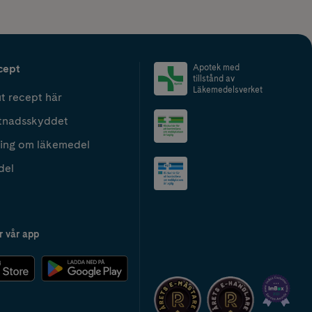
cept
Apotek med
tillstånd av
Läkemedelsverket
t recept här
tnadsskyddet
ing om läkemedel
del
r vår app