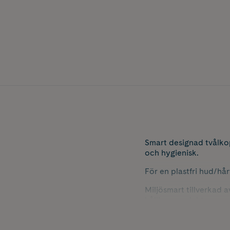
Smart designad tvålkop
och hygienisk.
För en plastfri hud/hå
Miljösmart tillverkad 
hållbar produkt som e
returpapper.
Mått 100 x 70 x 35