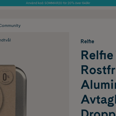
Använd kod: SOMMAR20 för 20% över 649kr
Årets Butik 2025 inom Skönhet
 frakt
✓ Rådgivning från farmaceuter & hudterapeuter
✓ Poäng på alla
Community
ndtvål
Relfie
Relfie
Rostfr
Alumi
Avtag
Droppg