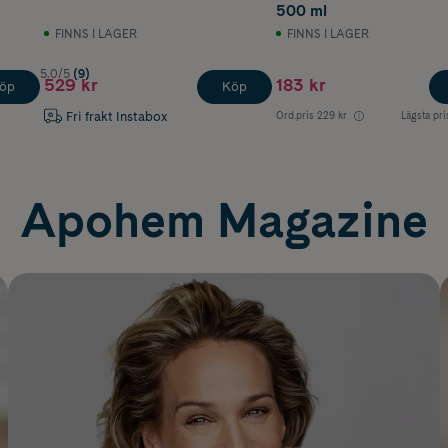
500 ml
FINNS I LAGER
FINNS I LAGER
5.0/5
(9)
529 kr
183 kr
öp
Köp
Fri frakt Instabox
Ord.pris
229 kr
Lägsta pri
Apohem Magazine