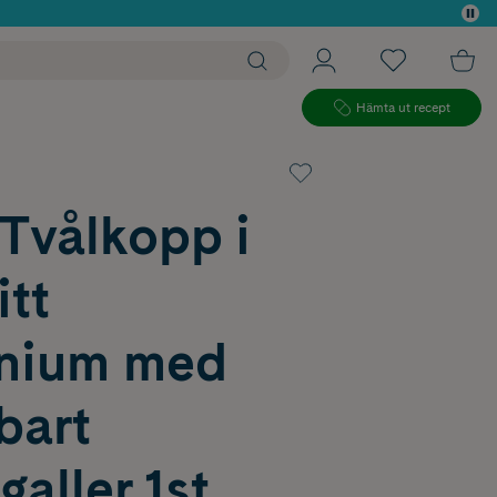
 köp*
Hämta ut recept
 Tvålkopp i
itt
nium med
bart
aller 1st