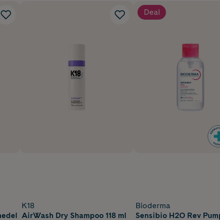
Deal
K18
Bioderma
medel
AirWash Dry Shampoo 118 ml
Sensibio H2O Rev Pum