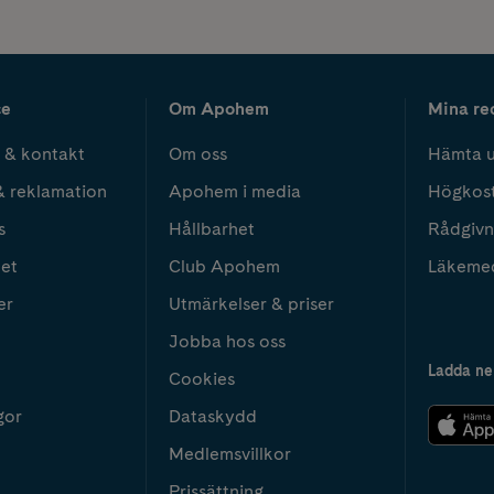
ce
Om Apohem
Mina re
 & kontakt
Om oss
Hämta u
& reklamation
Apohem i media
Högkos
s
Hållbarhet
Rådgivn
het
Club Apohem
Läkeme
er
Utmärkelser & priser
Jobba hos oss
Ladda ne
Cookies
gor
Dataskydd
Medlemsvillkor
Prissättning