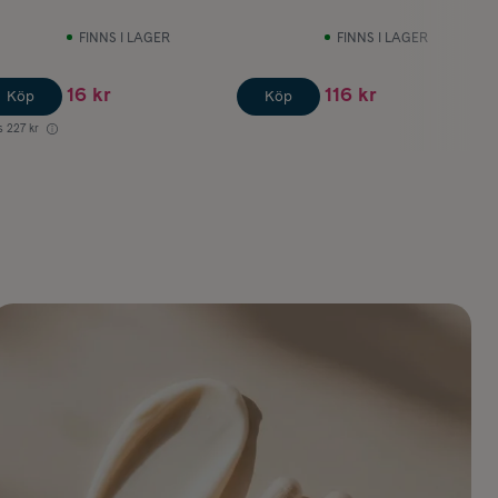
FINNS I LAGER
FINNS I LAGER
16 kr
116 kr
Köp
Köp
s
227 kr