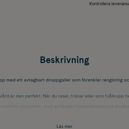
Beskrivning
p med ett avtagbart droppgaller som förenklar rengöring och
rvård är den perfekt. När du reser, tränar eller som tvålkopp
av rostfritt aluminium, med en färglös livsmedelsklassad skydd
nkelt kan återvinnas. Precis som den minimala förpackningen
Läs mer