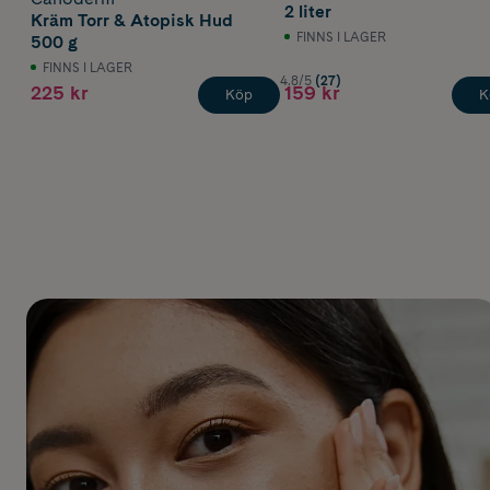
2 liter
Kräm Torr & Atopisk Hud
FINNS I LAGER
500 g
FINNS I LAGER
4.8/5
(27)
225 kr
159 kr
Köp
K