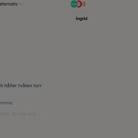
 håller tvålen torr
 hemma.
slack. En ren och
, som är 100 %