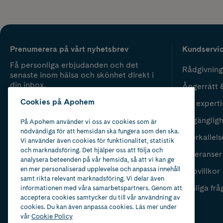
Prenumerera på vårt nyhetsbrev
Kundservi
Få personliga erbjudanden och det
Rådgivning
senaste inom hälsa och skönhet direkt i
din inbox.
Ångerrätt 
Cookies på Apohem
Vår experti
Fyll i mailadress
Skicka
Tillgänglig
På Apohem använder vi oss av cookies som är
nödvändiga för att hemsidan ska fungera som den ska.
Återkallels
Vi använder även cookies för funktionalitet, statistik
och marknadsföring. Det hjälper oss att följa och
Leveranser
analysera beteenden på vår hemsida, så att vi kan ge
en mer personaliserad upplevelse och anpassa innehåll
Köpvillkor
samt rikta relevant marknadsföring. Vi delar även
Vanliga frå
informationen med våra samarbetspartners. Genom att
acceptera cookies samtycker du till vår användning av
cookies. Du kan även anpassa cookies. Läs mer under
vår
Cookie Policy