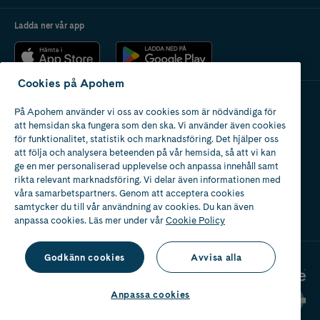
Ladda ner vår app
Cookies på Apohem
På Apohem använder vi oss av cookies som är nödvändiga för
Apotek med tillstånd
att hemsidan ska fungera som den ska. Vi använder även cookies
av Läkemedelsverket
för funktionalitet, statistik och marknadsföring. Det hjälper oss
att följa och analysera beteenden på vår hemsida, så att vi kan
ge en mer personaliserad upplevelse och anpassa innehåll samt
rikta relevant marknadsföring. Vi delar även informationen med
våra samarbetspartners. Genom att acceptera cookies
samtycker du till vår användning av cookies. Du kan även
2024
anpassa cookies. Läs mer under vår
Cookie Policy
Godkänn cookies
Avvisa alla
Anpassa cookies