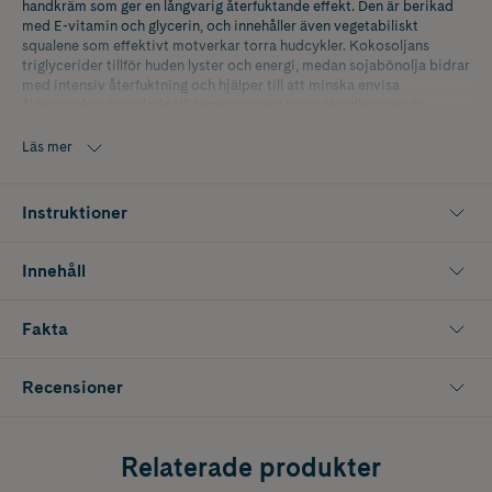
handkräm som ger en långvarig återfuktande effekt. Den är berikad
med E-vitamin och glycerin, och innehåller även vegetabiliskt
squalene som effektivt motverkar torra hudcykler. Kokosoljans
triglycerider tillför huden lyster och energi, medan sojabönolja bidrar
med intensiv återfuktning och hjälper till att minska envisa
ålderstecken kopplade till hyperpigmentering. Handkrämen är
ekologisk och vegansk, helt fri från råolja och har inte testats på djur.
Den är dessutom tillverkad i Sverige.
Läs mer
Doft
Instruktioner
Fir (Granbarr, kåda). Den sibiriska granen, som växer på tajgan öster
om Volga, fyller omgivningen med aromer. Om du pressar barren
mellan fingrarna släpper de ifrån sig en uppfriskande träarom och
Innehåll
sjungande terpen-molekyler i en flyktig toppnot.
Fakta
Recensioner
Relaterade produkter