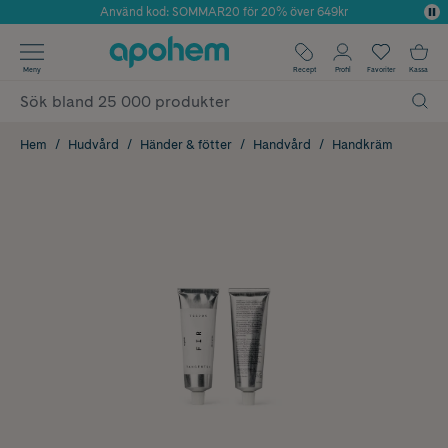
Använd kod: SOMMAR20 för 20% över 649kr
Årets Butik 2025 inom Skönhet
✓ Fri frakt
Meny
Recept
Profil
Favoriter
Kassa
✓ Rådgivning från farmaceuter & hudterapeuter
✓ Poäng på alla köp*
Hem
Hudvård
Händer & fötter
Handvård
Handkräm