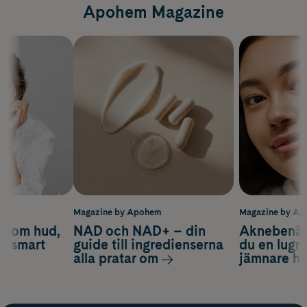
Apohem Magazine
m
Magazine by Apohem
Magazine by A
d om hud,
NAD och NAD+ – din
Aknebenäge
ch smart
guide till ingredienserna
du en lugn
alla pratar om
jämnare h