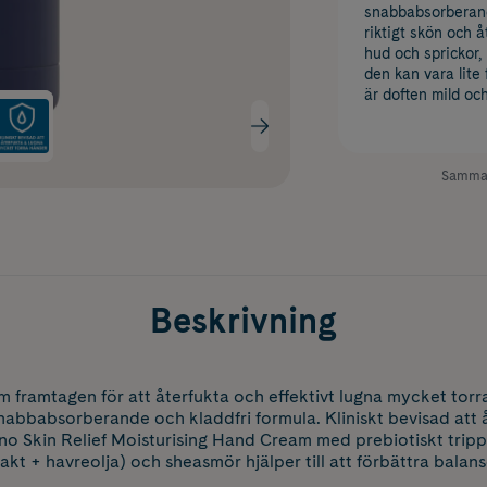
snabbabsorberan
riktigt skön och 
hud och sprickor,
den kan vara lite 
är doften mild oc
Samman
Beskrivning
ramtagen för att återfukta och effektivt lugna mycket torra, 
snabbabsorberande och kladdfri formula. Kliniskt bevisad att 
eno Skin Relief Moisturising Hand Cream med prebiotiskt tri
kt + havreolja) och sheasmör hjälper till att förbättra balans