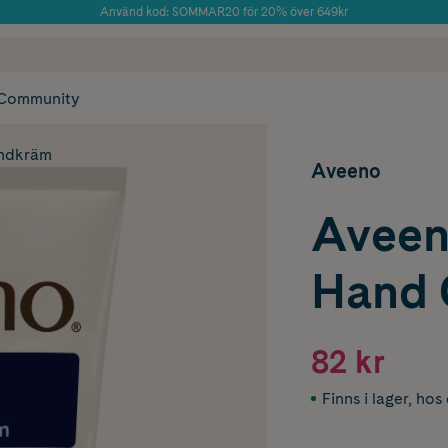
Använd kod: SOMMAR20 för 20% över 649kr
Årets Butik 2025 inom Skönhet
 frakt
✓ Rådgivning från farmaceuter & hudterapeuter
✓ Poäng på alla
Community
ndkräm
Aveeno
Aveeno
Hand 
82 kr
Finns i lager
,
hos 