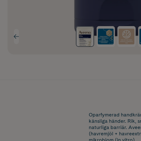
Oparfymerad handkräm f
känsliga händer. Rik, 
naturliga barriär. Ave
(havremjöl + havreextra
mikrobiom (in vitro).