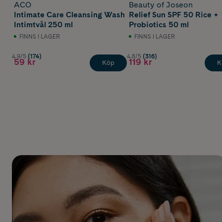
ACO
Beauty of Joseon
Intimate Care Cleansing Wash
Relief Sun SPF 50 Rice +
Intimtvål 250 ml
Probiotics 50 ml
FINNS I LAGER
FINNS I LAGER
4.9/5
(174)
4.8/5
(316)
59 kr
119 kr
Köp
K