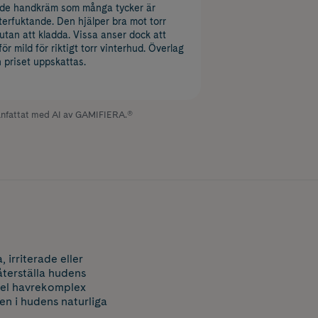
de handkräm som många tycker är
återfuktande. Den hjälper bra mot torr
 utan att kladda. Vissa anser dock att
för mild för riktigt torr vinterhud. Överlag
h priset uppskattas.
fattat med AI av GAMIFIERA.®
irriterade eller
återställa hudens
ppel havrekomplex
en i hudens naturliga