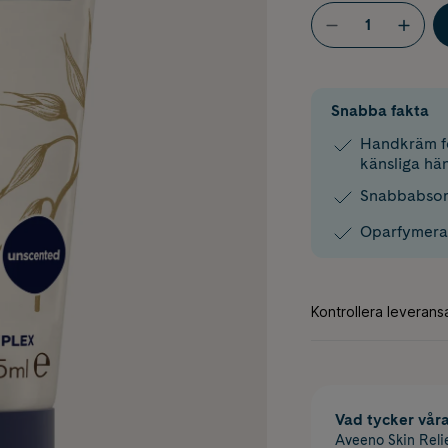
Snabba fakta
Handkräm fö
känsliga hä
Snabbabsorb
Oparfymer
Vad tycker vår
Aveeno Skin Reli