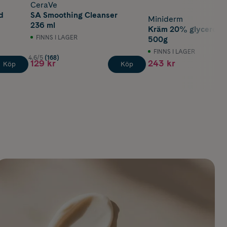
CeraVe
d
SA Smoothing Cleanser
Miniderm
236 ml
Kräm 20% glycerol T
FINNS I LAGER
500g
FINNS I LAGER
4.6/5
(168)
129 kr
243 kr
Köp
Köp