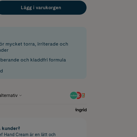
Lägg i varukorgen
r mycket torra, irriterade och
nder
erande och kladdfri formula
ad
a kunder?
ef Hand Cream är en lätt och