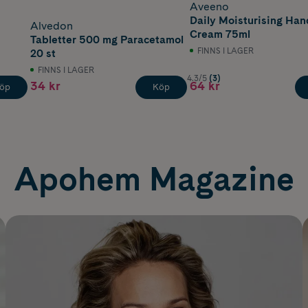
Aveeno
Daily Moisturising Han
Alvedon
Cream 75ml
Tabletter 500 mg Paracetamol
FINNS I LAGER
20 st
FINNS I LAGER
4.3/5
(3)
34 kr
64 kr
öp
Köp
Apohem Magazine