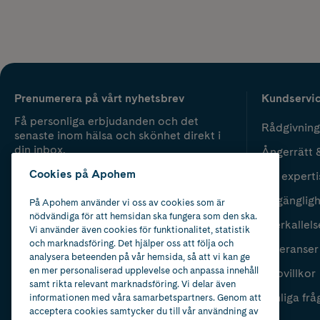
Prenumerera på vårt nyhetsbrev
Kundservi
Få personliga erbjudanden och det
Rådgivning
senaste inom hälsa och skönhet direkt i
din inbox.
Ångerrätt 
Cookies på Apohem
Vår experti
Fyll i mailadress
Skicka
Tillgänglig
På Apohem använder vi oss av cookies som är
nödvändiga för att hemsidan ska fungera som den ska.
Återkallels
Vi använder även cookies för funktionalitet, statistik
och marknadsföring. Det hjälper oss att följa och
Leveranser
analysera beteenden på vår hemsida, så att vi kan ge
en mer personaliserad upplevelse och anpassa innehåll
Köpvillkor
samt rikta relevant marknadsföring. Vi delar även
Vanliga frå
informationen med våra samarbetspartners. Genom att
acceptera cookies samtycker du till vår användning av