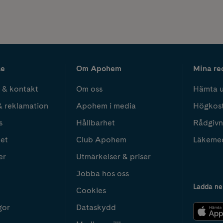
ce
Om Apohem
Mina re
 & kontakt
Om oss
Hämta u
& reklamation
Apohem i media
Högkos
s
Hållbarhet
Rådgivn
het
Club Apohem
Läkeme
er
Utmärkelser & priser
Jobba hos oss
Ladda ne
Cookies
gor
Dataskydd