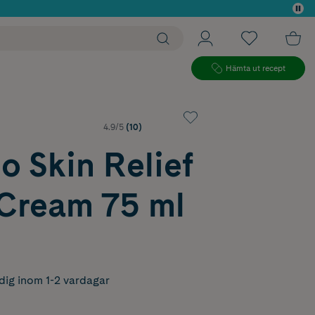
 köp*
Hämta ut recept
4.9/5
(10)
 Skin Relief
Cream 75 ml
dig inom 1-2 vardagar