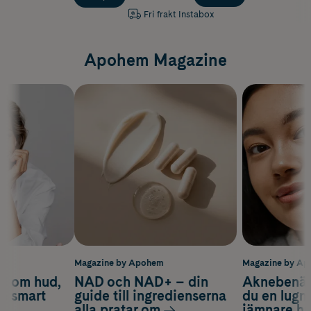
Fri frakt Instabox
Apohem Magazine
m
Magazine by Apohem
Magazine by A
d om hud,
NAD och NAD+ – din
Aknebenäge
ch smart
guide till ingredienserna
du en lugn
alla pratar om
jämnare h