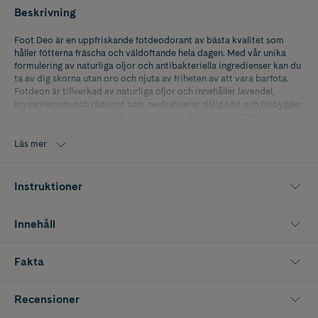
Beskrivning
Foot Deo är en uppfriskande fotdeodorant av bästa kvalitet som
håller fötterna fräscha och väldoftande hela dagen. Med vår unika
formulering av naturliga oljor och antibakteriella ingredienser kan du
ta av dig skorna utan oro och njuta av friheten av att vara barfota.
Fotdeon är tillverkad av naturliga oljor och innehåller lavendel,
krysantemum och rädisrot som neutraliserar dålig lukt och förbygger
bakterietillväxt. Dessutom innehåller den mentol, vilket ger en
långvarig kylande effekt som lugnar och fräschar upp fötter (hela
dagen). Fotdeon är dermatologiskt testad och tillverkad i Sverige
Läs mer
med höga kvalitetsstandarder. Den är säker att använda på din hud
och en viktig del av din fotvårdsrutin för friska och luktfria fötter hela
dagen. Använd Foot Deo dagligen för att upprätthålla god fothälsa
Instruktioner
och undvika illaluktande fotsvett. Foot Deo håller dina fötter torra
och fräscha hela dagen och låter dig fokusera på livet utan oro för
dålig lukt och fotsvett. Beställ Foot Deo idag och upplev skillnaden
Innehåll
själv!
Fakta
Recensioner