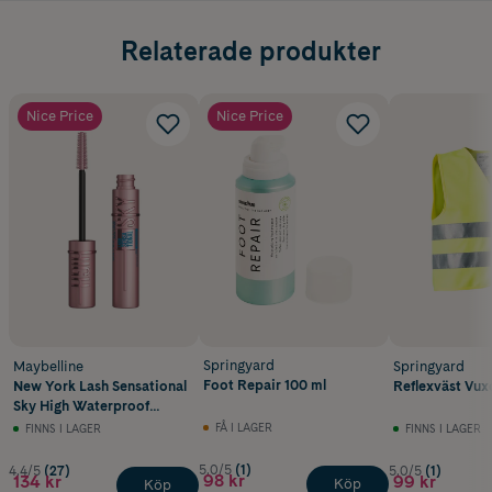
Relaterade produkter
Nice Price
Nice Price
Springyard
Maybelline
Springyard
Foot Repair 100 ml
New York Lash Sensational
Reflexväst Vuxe
Sky High Waterproof
Mascara Very Black
FÅ I LAGER
FINNS I LAGER
FINNS I LAGER
5.0/5
(1)
4.4/5
(27)
5.0/5
(1)
98 kr
134 kr
99 kr
Köp
Köp