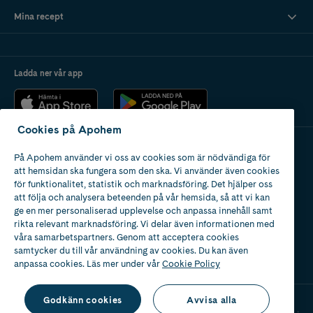
Mina recept
Ladda ner vår app
Cookies på Apohem
På Apohem använder vi oss av cookies som är nödvändiga för
Apotek med tillstånd
att hemsidan ska fungera som den ska. Vi använder även cookies
av Läkemedelsverket
för funktionalitet, statistik och marknadsföring. Det hjälper oss
att följa och analysera beteenden på vår hemsida, så att vi kan
ge en mer personaliserad upplevelse och anpassa innehåll samt
rikta relevant marknadsföring. Vi delar även informationen med
våra samarbetspartners. Genom att acceptera cookies
samtycker du till vår användning av cookies. Du kan även
2024
anpassa cookies. Läs mer under vår
Cookie Policy
Godkänn cookies
Avvisa alla