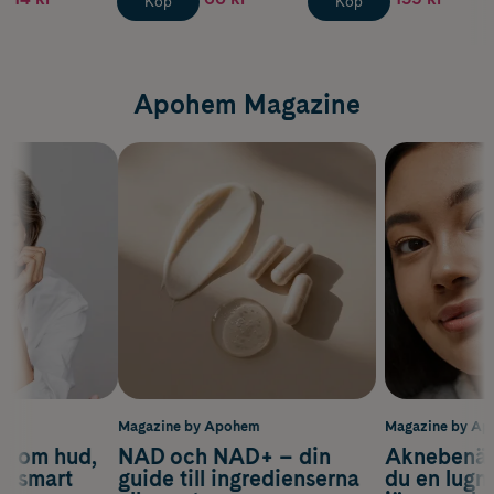
Köp
Köp
Apohem Magazine
m
Magazine by Apohem
Magazine by A
d om hud,
NAD och NAD+ – din
Aknebenäge
ch smart
guide till ingredienserna
du en lugn