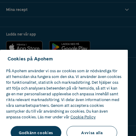
Mina recept
Ladda ner vår app
Cookies på Apohem
På Apohem använder vi oss av cookies som är nödvändiga för
Apotek med tillstånd
att hemsidan ska fungera som den ska. Vi använder även cookies
av Läkemedelsverket
för funktionalitet, statistik och marknadsföring. Det hjälper oss
att följa och analysera beteenden på vår hemsida, så att vi kan
ge en mer personaliserad upplevelse och anpassa innehåll samt
rikta relevant marknadsföring. Vi delar även informationen med
våra samarbetspartners. Genom att acceptera cookies
samtycker du till vår användning av cookies. Du kan även
2024
anpassa cookies. Läs mer under vår
Cookie Policy
Godkänn cookies
Avvisa alla