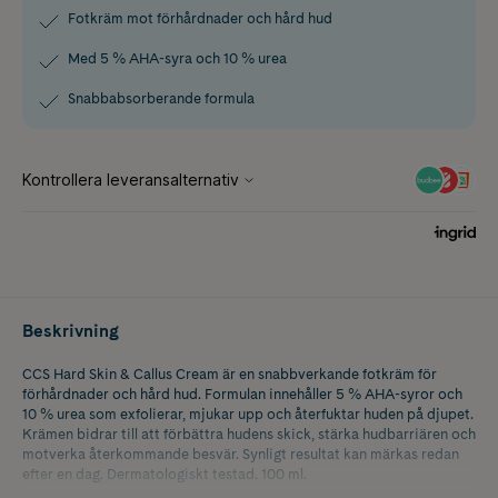
Fotkräm mot förhårdnader och hård hud
Med 5 % AHA-syra och 10 % urea
Snabbabsorberande formula
Beskrivning
CCS Hard Skin & Callus Cream är en snabbverkande fotkräm för
förhårdnader och hård hud. Formulan innehåller 5 % AHA-syror och
10 % urea som exfolierar, mjukar upp och återfuktar huden på djupet.
Krämen bidrar till att förbättra hudens skick, stärka hudbarriären och
motverka återkommande besvär. Synligt resultat kan märkas redan
efter en dag. Dermatologiskt testad. 100 ml.