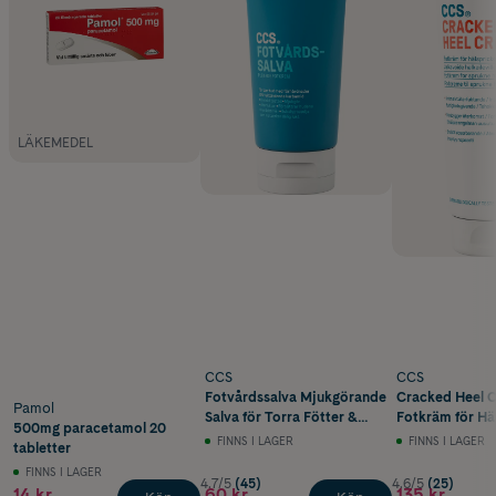
LÄKEMEDEL
CCS
CCS
Fotvårdssalva Mjukgörande
Cracked Heel 
Pamol
Salva för Torra Fötter &
Fotkräm för Hälsprickor
500mg paracetamol 20
Hård Hud 175 ml
125 ml
FINNS I LAGER
FINNS I LAGER
tabletter
FINNS I LAGER
4.7/5
(45)
4.6/5
(25)
14 kr
60 kr
135 kr