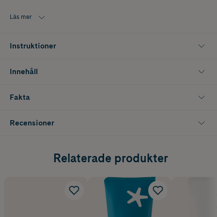
• Fotkräm för förhårdnader och hård hud
Läs mer
• Med 5% AHA-syror och 10% urea – exfolierar och mjukgör
• Skyddar hudbarriären och motverkar återkommande förhårdnader
Instruktioner
Innehåll
Fakta
Recensioner
Relaterade produkter