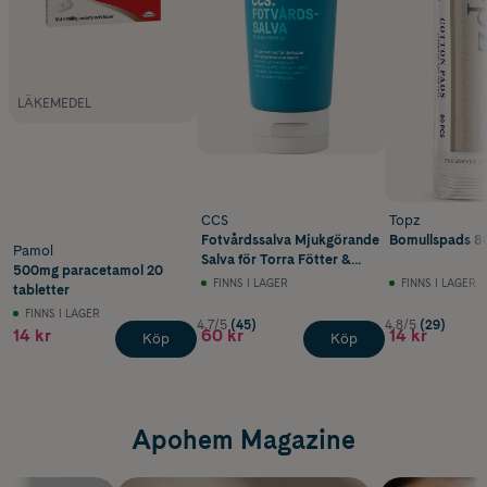
LÄKEMEDEL
CCS
Topz
Fotvårdssalva Mjukgörande
Bomullspads 8
Pamol
Salva för Torra Fötter &
500mg paracetamol 20
Hård Hud 175 ml
FINNS I LAGER
FINNS I LAGER
tabletter
FINNS I LAGER
4.7/5
(45)
4.8/5
(29)
14 kr
60 kr
14 kr
Köp
Köp
Apohem Magazine