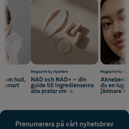
m
Magazine by Apohem
Magazine by A
d om hud,
NAD och NAD+ – din
Aknebenäge
ch smart
guide till ingredienserna
du en lugn
alla pratar om
jämnare h
Prenumerera på vårt nyhetsbrev