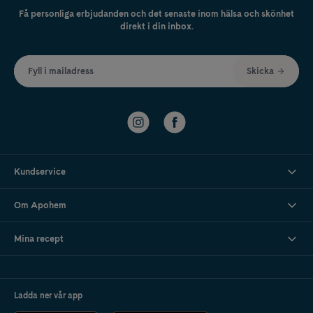
Få personliga erbjudanden och det senaste inom hälsa och skönhet
direkt i din inbox.
Fyll i mailadress
Skicka
Kundservice
Om Apohem
Mina recept
Ladda ner vår app