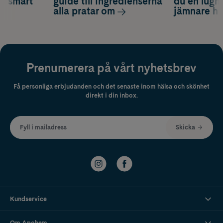
ch smart
guide till ingredienserna
du en lugn
alla pratar om
jämnare h
Prenumerera på vårt nyhetsbrev
Få personliga erbjudanden och det senaste inom hälsa och skönhet
direkt i din inbox.
Fyll i mailadress
Skicka
Kundservice
Om Apohem