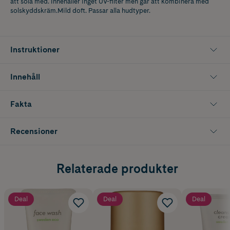
att sola med. Innehåller inget UV-filter men går att kombinera med
solskyddskräm.Mild doft. Passar alla hudtyper.
Instruktioner
Innehåll
Fakta
Recensioner
Relaterade produkter
Deal
Deal
Deal