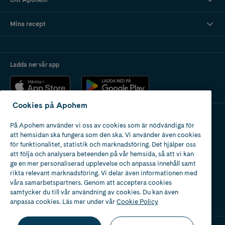
Mina recept
Ladda ner vår app
Cookies på Apohem
På Apohem använder vi oss av cookies som är nödvändiga för
Apotek med tillstånd
att hemsidan ska fungera som den ska. Vi använder även cookies
av Läkemedelsverket
för funktionalitet, statistik och marknadsföring. Det hjälper oss
att följa och analysera beteenden på vår hemsida, så att vi kan
ge en mer personaliserad upplevelse och anpassa innehåll samt
rikta relevant marknadsföring. Vi delar även informationen med
våra samarbetspartners. Genom att acceptera cookies
samtycker du till vår användning av cookies. Du kan även
2024
anpassa cookies. Läs mer under vår
Cookie Policy