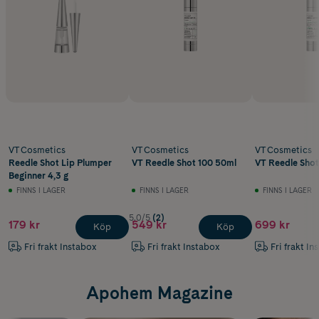
VT Cosmetics
VT Cosmetics
VT Cosmetics
Reedle Shot Lip Plumper
VT Reedle Shot 100 50ml
VT Reedle Sho
Beginner 4,3 g
FINNS I LAGER
FINNS I LAGER
FINNS I LAGER
5.0/5
(2)
179 kr
549 kr
699 kr
Köp
Köp
Fri frakt Instabox
Fri frakt Instabox
Fri frakt In
Apohem Magazine