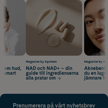
m
Magazine by Apohem
Magazine by A
d om hud,
NAD och NAD+ – din
Aknebenäge
ch smart
guide till ingredienserna
du en lugn
alla pratar om
jämnare h
Prenumerera på vårt nyhetsbrev