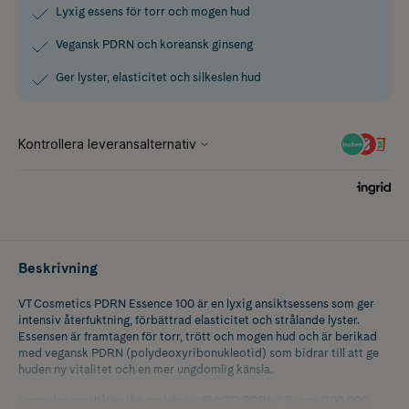
Lyxig essens för torr och mogen hud
Vegansk PDRN och koreansk ginseng
Ger lyster, elasticitet och silkeslen hud
Beskrivning
VT Cosmetics PDRN Essence 100 är en lyxig ansiktsessens som ger
intensiv återfuktning, förbättrad elasticitet och strålande lyster.
Essensen är framtagen för torr, trött och mogen hud och är berikad
med vegansk PDRN (polydeoxyribonukleotid) som bidrar till att ge
huden ny vitalitet och en mer ungdomlig känsla.
Formulan innehåller låg-molekylär PHYTO PDRN® Panax (100 000