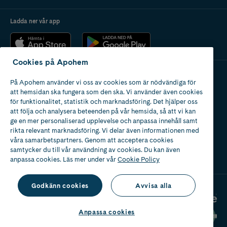
Ladda ner vår app
Cookies på Apohem
På Apohem använder vi oss av cookies som är nödvändiga för
Apotek med tillstånd
att hemsidan ska fungera som den ska. Vi använder även cookies
av Läkemedelsverket
för funktionalitet, statistik och marknadsföring. Det hjälper oss
att följa och analysera beteenden på vår hemsida, så att vi kan
ge en mer personaliserad upplevelse och anpassa innehåll samt
rikta relevant marknadsföring. Vi delar även informationen med
våra samarbetspartners. Genom att acceptera cookies
samtycker du till vår användning av cookies. Du kan även
2024
anpassa cookies. Läs mer under vår
Cookie Policy
Godkänn cookies
Avvisa alla
Anpassa cookies