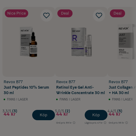
Nice Price
Deal
Deal
Revox B77
Revox B77
Revox B77
Just Peptides 10% Serum
Retinol Eye Gel Anti-
Just Collagen 
30 ml
Wrinkle Concentrate 30 ml
+ HA 30 ml
FINNS I LAGER
FINNS I LAGER
FINNS I LAGER
3.3/5
(3)
5.0/5
(2)
4.4/5
(5)
44 kr
44 kr
44 kr
Köp
Köp
Ord.pris
55 kr
Lägsta pris
47 kr
Ord.pris
55 kr