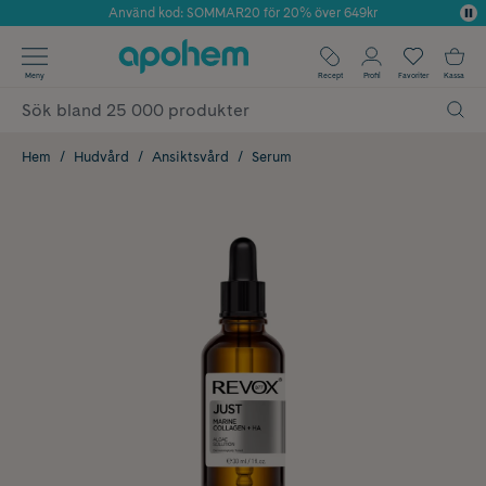
Använd kod: SOMMAR20 för 20% över 649kr
Årets Butik 2025 inom Skönhet
✓ Fri frakt
Meny
Recept
Profil
Favoriter
Kassa
✓ Rådgivning från farmaceuter & hudterapeuter
✓ Poäng på alla köp*
Hem
Hudvård
Ansiktsvård
Serum