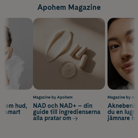
Apohem Magazine
m
Magazine by Apohem
Magazine by A
d om hud,
NAD och NAD+ – din
Aknebenäge
ch smart
guide till ingredienserna
du en lugn
alla pratar om
jämnare h