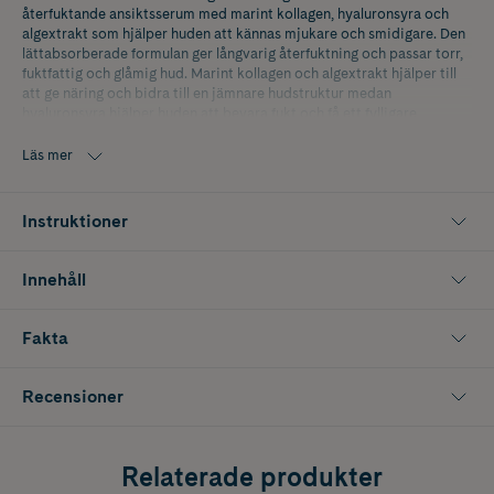
återfuktande ansiktsserum med marint kollagen, hyaluronsyra och
algextrakt som hjälper huden att kännas mjukare och smidigare. Den
lättabsorberade formulan ger långvarig återfuktning och passar torr,
fuktfattig och glåmig hud. Marint kollagen och algextrakt hjälper till
att ge näring och bidra till en jämnare hudstruktur medan
hyaluronsyra hjälper huden att bevara fukt och få ett fylligare
utseende. Serumet lämnar huden återfuktad, slät och med ökad lyster.
Passar både morgon och kväll som del av din hudvårdsrutin.
Läs mer
Innehåller 30 ml
Instruktioner
Innehåll
Fakta
Recensioner
Relaterade produkter