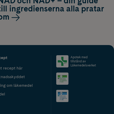
NAD och NAD+ – din guide
till ingredienserna alla pratar
om
cept
Apotek med
tillstånd av
Läkemedelsverket
t recept här
tnadsskyddet
ing om läkemedel
del