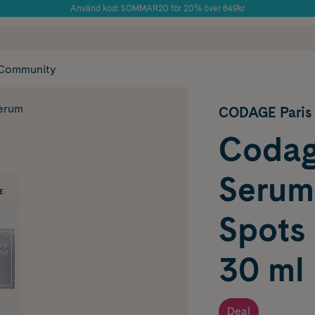
Använd kod: SOMMAR20 för 20% över 649kr
Årets Butik 2025 inom Skönhet
 frakt
✓ Rådgivning från farmaceuter & hudterapeuter
✓ Poäng på alla
Community
serum
CODAGE Paris
Codag
Serum
Spots 
30 ml
Deal