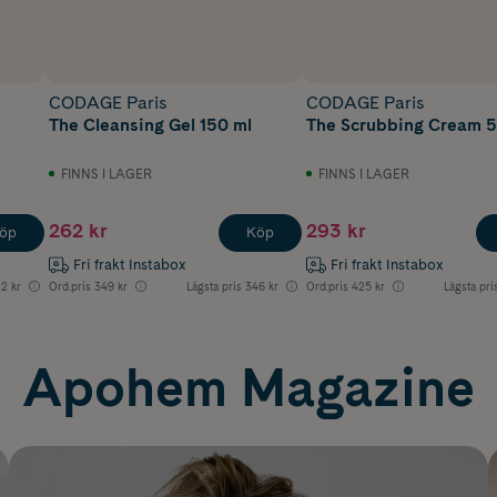
CODAGE Paris
CODAGE Paris
The Cleansing Gel 150 ml
The Scrubbing Cream 5
FINNS I LAGER
FINNS I LAGER
262 kr
293 kr
öp
Köp
Fri frakt Instabox
Fri frakt Instabox
2 kr
Ord.pris
349 kr
Lägsta pris
346 kr
Ord.pris
425 kr
Lägsta pri
Apohem Magazine