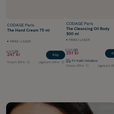
CODAGE Paris
CODAGE Paris
The Cleansing Oil Body
The Hand Cream 75 ml
300 ml
FINNS I LAGER
FINNS I LAGER
5.0/5
(2)
4.0/5
(1)
251 kr
K
247 kr
Köp
Fri frakt Instabox
Ord.pris
329 kr
Lägsta pris
326 kr
Ord.pris
335 kr
Lägsta pris
33