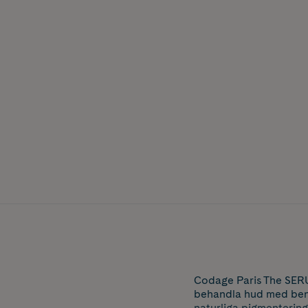
Codage Paris The SERU
behandla hud med benä
naturliga pigmenterings