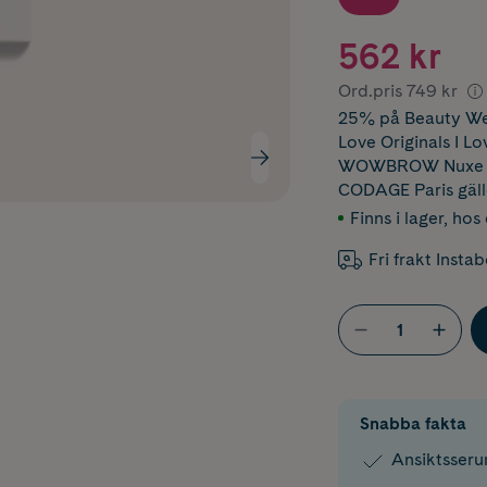
562 kr
Ord.pris
749 kr
25% på Beauty Wee
Love Originals I L
WOWBROW Nuxe Em
CODAGE Paris
gäl
Finns i lager
,
hos 
Fri frakt Insta
Snabba fakta
Ansiktsseru