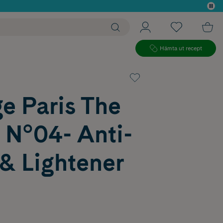
 köp*
Hämta ut recept
e Paris The
 N°04- Anti-
& Lightener