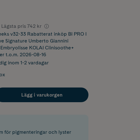
Lägsta pris
742 kr
ks v32-33 Rabatterat inköp BI PRO I
ove Signature Umberto Giannini
bryolisse KOLAI Clinisoothe+
ler t.o.m. 2026-08-16
dig inom 1-2 vardagar
box
Lägg i varukorgen
m för pigmenteringar och lyster