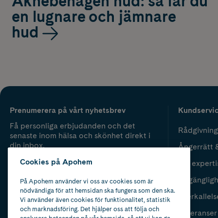
Aknebenägen hud: så får du
en lugnare och jämnare
hud
Prenumerera på vårt nyhetsbrev
Kundservi
Få personliga erbjudanden och det
Rådgivning
senaste inom hälsa och skönhet direkt i
din inbox.
Ångerrätt 
Cookies på Apohem
Vår experti
Fyll i mailadress
Skicka
Tillgänglig
På Apohem använder vi oss av cookies som är
nödvändiga för att hemsidan ska fungera som den ska.
Återkallels
Vi använder även cookies för funktionalitet, statistik
och marknadsföring. Det hjälper oss att följa och
Leveranser