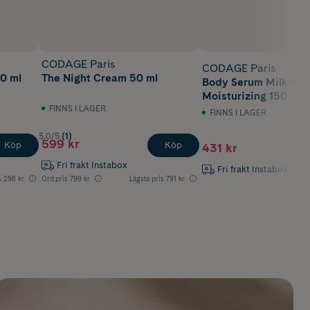
CODAGE Paris
CODAGE Paris
0 ml
The Night Cream 50 ml
Body Serum Milk Int
Moisturizing 150 ml
FINNS I LAGER
FINNS I LAGER
5.0/5
(1)
599 kr
Köp
Köp
431 kr
Fri frakt Instabox
Fri frakt Instabox
s
298 kr
Ord.pris
799 kr
Lägsta pris
791 kr