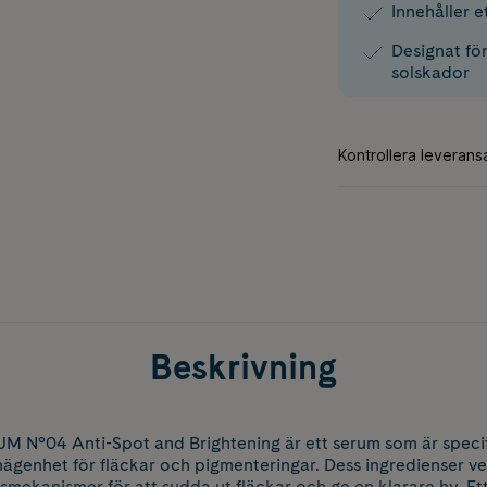
Innehåller e
Designat för
solskador
Beskrivning
M N°04 Anti-Spot and Brightening är ett serum som är specifi
genhet för fläckar och pigmenteringar. Dess ingredienser ve
mekanismer för att sudda ut fläckar och ge en klarare hy. Ett 