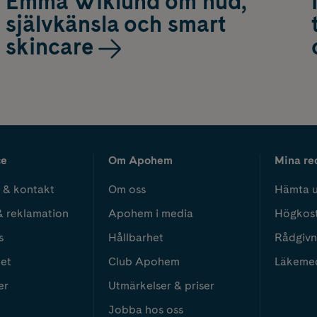
Emma Wiklund om hud,
självkänsla och smart
skincare
ce
Om Apohem
Mina re
 & kontakt
Om oss
Hämta u
& reklamation
Apohem i media
Högkos
s
Hållbarhet
Rådgivn
het
Club Apohem
Läkeme
er
Utmärkelser & priser
Jobba hos oss