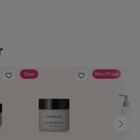
r
 Astragalus
Deal
Nice Price