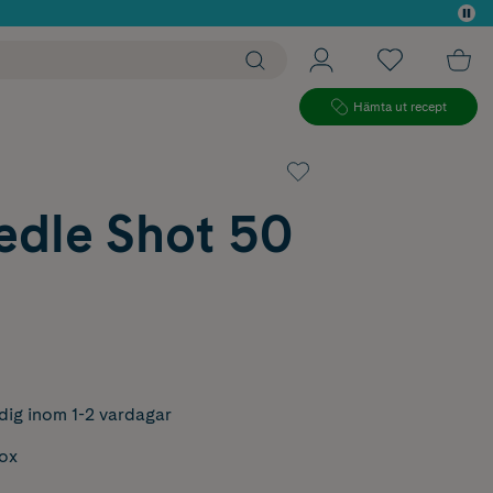
 köp*
Hämta ut recept
edle Shot 50
dig inom 1-2 vardagar
box