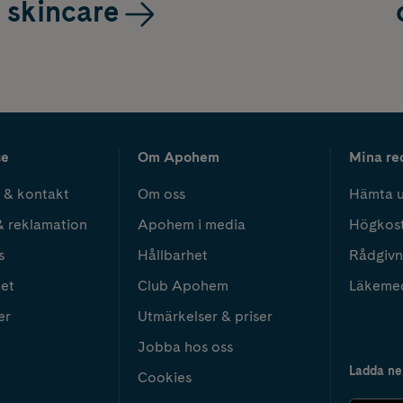
skincare
ce
Om Apohem
Mina re
 & kontakt
Om oss
Hämta u
& reklamation
Apohem i media
Högkos
s
Hållbarhet
Rådgivn
het
Club Apohem
Läkeme
er
Utmärkelser & priser
Jobba hos oss
Ladda ne
Cookies