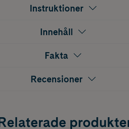
Instruktioner
Innehåller lugnande Centella Asiatica-extrakt, återfuktande tr
 extrakt av grön propolis samtliga ingredienser är särskilt ef
Innehåll
enderas särskilt för dem som vill att hudvårdsprodukternas 
 ta bort döda hudceller med en enkel daglig hudvårdsrutin el
dsprodukter men inte märker någon skillnad.
Fakta
å huden i cirkulära rörelser tills det har absorberats helt, a
kommer i olika styrka.
Recensioner
ldare variant för känslig hud eller för första gångs användare
enna variant är mer koncentrerad än Shot 50 och passar för 
ktiv variant erbjuder en intensivare behandling och är avsed
Relaterade produkte
mycket aktiv produkt, som har högsta mängden mikroskopiska