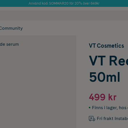
Använd kod: SOMMAR20 för 20% över 649kr
Årets Butik 2025 inom Skönhet
 frakt
✓ Rådgivning från farmaceuter & hudterapeuter
✓ Poäng på alla
Community
nde serum
VT Cosmetics
VT Re
50ml
499 kr
Finns i lager
,
hos 
Fri frakt Insta