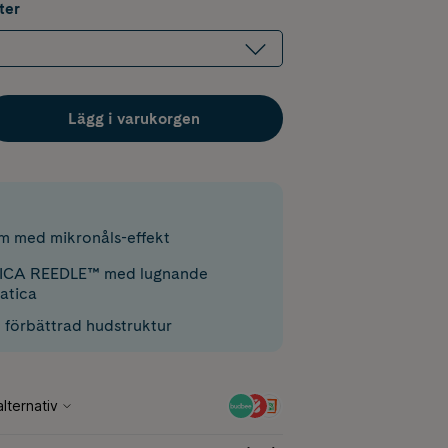
ter
Lägg i varukorgen
m med mikronåls-effekt
CICA REEDLE™ med lugnande
atica
 förbättrad hudstruktur