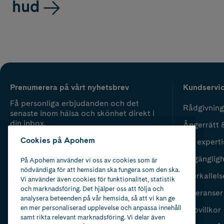
hud
Prenumerera på vårt nyhetsbrev
Kundservi
Få personliga erbjudanden och det
Rådgivning
senaste inom hälsa och skönhet direkt i
din inbox.
Ångerrätt 
Cookies på Apohem
Vår experti
Fyll i mailadress
Skicka
Tillgänglig
På Apohem använder vi oss av cookies som är
nödvändiga för att hemsidan ska fungera som den ska.
Återkallels
Vi använder även cookies för funktionalitet, statistik
och marknadsföring. Det hjälper oss att följa och
Leveranser
analysera beteenden på vår hemsida, så att vi kan ge
en mer personaliserad upplevelse och anpassa innehåll
Köpvillkor
samt rikta relevant marknadsföring. Vi delar även