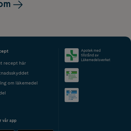
om
cept
Apotek med
tillstånd av
Läkemedelsverket
t recept här
tnadsskyddet
ing om läkemedel
del
r vår app