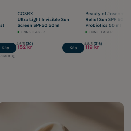
COSRX
Beauty of Joseon
Ultra Light Invisible Sun
Relief Sun SPF 50 Ri
st
Screen SPF50 50ml
Probiotics 50 ml
FINNS I LAGER
FINNS I LAGER
4.6/5
(30)
4.8/5
(316)
152 kr
119 kr
Köp
Köp
s
248 kr