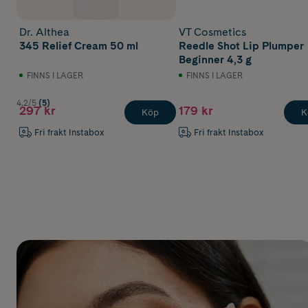
Dr. Althea
VT Cosmetics
345 Relief Cream 50 ml
Reedle Shot Lip Plumper
Beginner 4,3 g
FINNS I LAGER
FINNS I LAGER
4.2/5
(5)
297 kr
179 kr
Köp
K
Fri frakt Instabox
Fri frakt Instabox