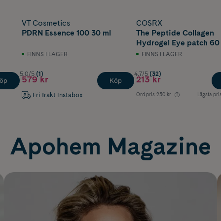
VT Cosmetics
COSRX
PDRN Essence 100 30 ml
The Peptide Collagen
Hydrogel Eye patch 60 
FINNS I LAGER
FINNS I LAGER
5.0/5
(1)
4.7/5
(32)
579 kr
213 kr
öp
Köp
Fri frakt Instabox
Ord.pris
250 kr
Lägsta pri
Apohem Magazine