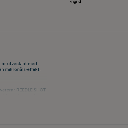
 är utvecklat med
n mikronåls-effekt.
levererar REEDLE SHOT
ngsformeln gör att
et stimulerar försiktigt