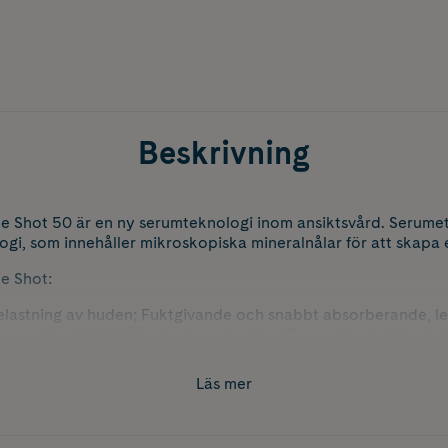
Beskrivning
e Shot 50 är en ny serumteknologi inom ansiktsvård. Serumet
i, som innehåller mikroskopiska mineralnålar för att skapa e
le Shot:
elastning av huden; Fuktgivande och snabbt absorberande, 
dienser för att förbättra hudens struktur. Den optimala blandni
betungande att använda dagligen.
Läs mer
n: CICA REEDLE är tillverkat av kisel, ett naturligt mineral. D
aget av de aktiva ingredienserna i VT