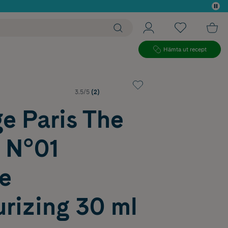
 köp*
Hämta ut recept
3.5/5
(2)
e Paris The
 N°01
e
rizing 30 ml