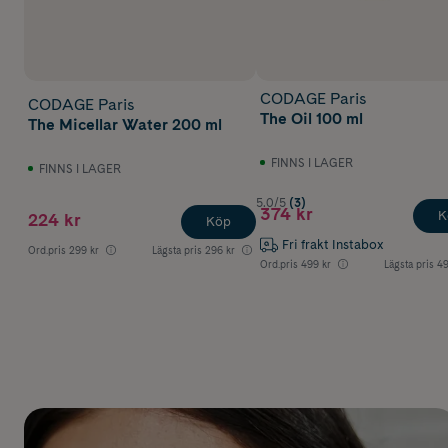
CODAGE Paris
CODAGE Paris
The Oil 100 ml
The Micellar Water 200 ml
FINNS I LAGER
FINNS I LAGER
5.0/5
(3)
374 kr
K
224 kr
Köp
Fri frakt Instabox
Ord.pris
299 kr
Lägsta pris
296 kr
Ord.pris
499 kr
Lägsta pris
49