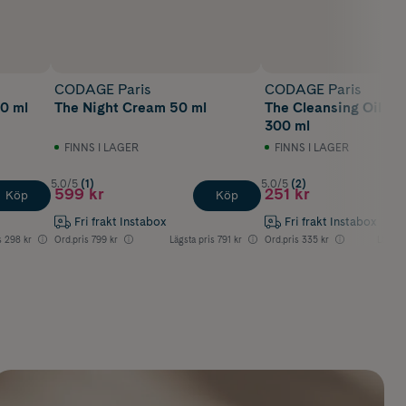
CODAGE Paris
CODAGE Paris
0 ml
The Night Cream 50 ml
The Cleansing Oil Bo
300 ml
FINNS I LAGER
FINNS I LAGER
5.0/5
(1)
5.0/5
(2)
599 kr
251 kr
Köp
Köp
Fri frakt Instabox
Fri frakt Instabox
s
298 kr
Ord.pris
799 kr
Lägsta pris
791 kr
Ord.pris
335 kr
Lägsta 