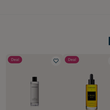
Hyaluronic Acid High 
SKIN SOOTHER:
Immortelle Floral Wate
ANTIOXIDANT:
Green Microalgae - Sc
Storlek 30ml
Deal
Deal