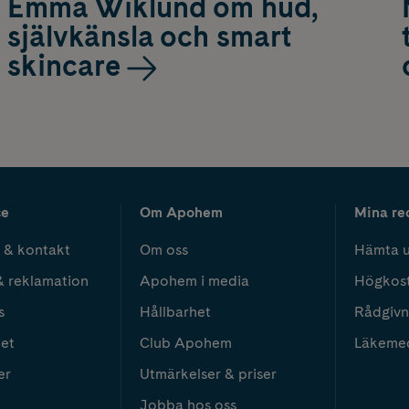
Emma Wiklund om hud,
självkänsla och smart
skincare
ce
Om Apohem
Mina re
 & kontakt
Om oss
Hämta u
& reklamation
Apohem i media
Högkos
s
Hållbarhet
Rådgivn
het
Club Apohem
Läkeme
er
Utmärkelser & priser
Jobba hos oss