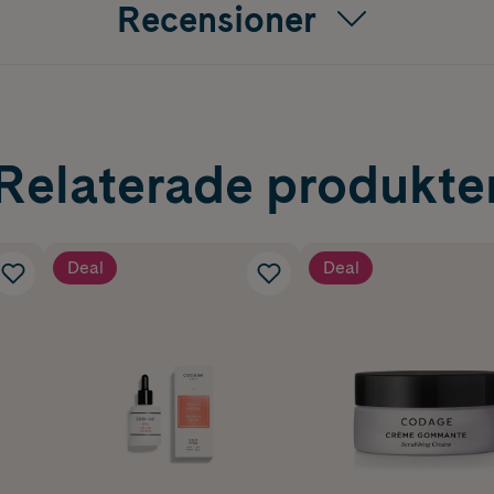
Recensioner
Molecular Weight
r, Four O'Clock Flower Extract - Mirabilis Jalapa, Madecasso
Relaterade produkte
enedesmus, Vitamin C
Deal
Deal