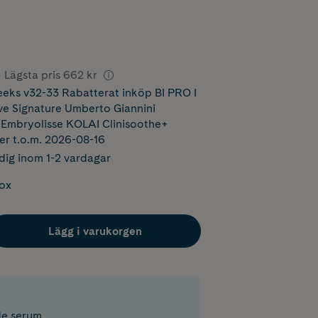
Lägsta pris
662 kr
ks v32-33 Rabatterat inköp BI PRO I
ove Signature Umberto Giannini
bryolisse KOLAI Clinisoothe+
ler t.o.m. 2026-08-16
dig inom 1-2 vardagar
box
Lägg i varukorgen
de serum