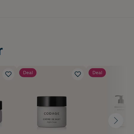
side
r
Deal
Deal