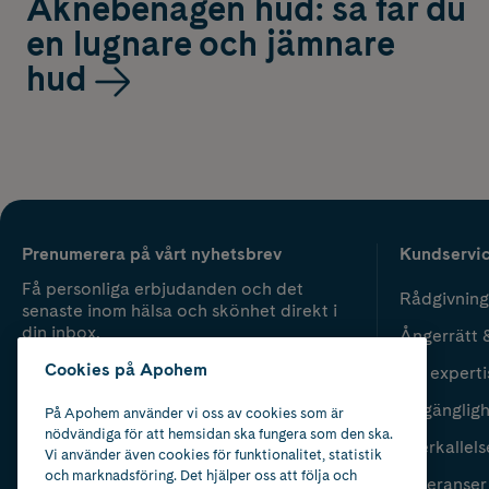
Aknebenägen hud: så får du
en lugnare och jämnare
hud
Prenumerera på vårt nyhetsbrev
Kundservi
Få personliga erbjudanden och det
Rådgivning
senaste inom hälsa och skönhet direkt i
din inbox.
Ångerrätt 
Cookies på Apohem
Vår experti
Fyll i mailadress
Skicka
Tillgänglig
På Apohem använder vi oss av cookies som är
nödvändiga för att hemsidan ska fungera som den ska.
Återkallels
Vi använder även cookies för funktionalitet, statistik
och marknadsföring. Det hjälper oss att följa och
Leveranser