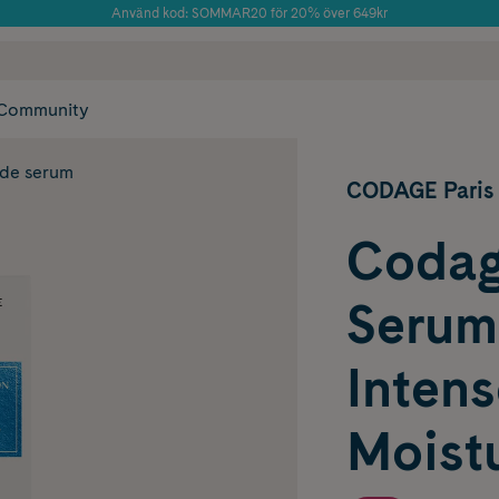
Använd kod: SOMMAR20 för 20% över 649kr
Årets Butik 2025 inom Skönhet
 frakt
✓ Rådgivning från farmaceuter & hudterapeuter
✓ Poäng på alla
Community
nde serum
CODAGE Paris
Codag
Serum
Intens
Moistu