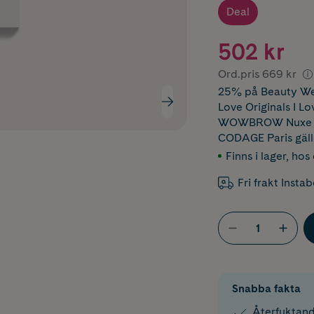
Deal
502 kr
Ord.pris
669 kr
25% på Beauty Wee
Love Originals I L
WOWBROW Nuxe Em
CODAGE Paris
gäl
Finns i lager
,
hos 
Fri frakt Insta
Snabba fakta
Återfuktan