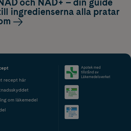
NAD och NAD+ – din guide
till ingredienserna alla pratar
om
cept
Apotek med
tillstånd av
Läkemedelsverket
t recept här
tnadsskyddet
ing om läkemedel
del