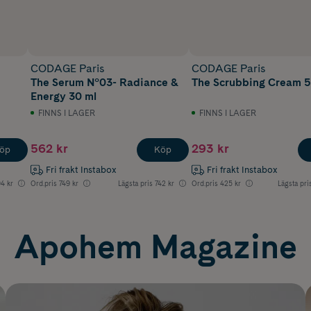
CODAGE Paris
CODAGE Paris
The Serum N°03- Radiance &
The Scrubbing Cream 5
Energy 30 ml
FINNS I LAGER
FINNS I LAGER
562 kr
293 kr
öp
Köp
Fri frakt Instabox
Fri frakt Instabox
4 kr
Ord.pris
749 kr
Lägsta pris
742 kr
Ord.pris
425 kr
Lägsta pri
Apohem Magazine