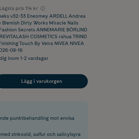
Lägsta pris
114 kr
eeks v32-33 Eneomey ARDELL Andrea
lemish Dirty Works Miracle Nails
Fashion Secrets ANNEMARIE BÖRLIND
EVITALASH COSMETICS rahua TRIND
inishing Touch By Veira NIVEA NIVEA
2026-08-16
dig inom 1-2 vardagar
Lägg i varukorgen
nde punktbehandling mot envisa
med zinkoxid, sulfur och salicylsyra