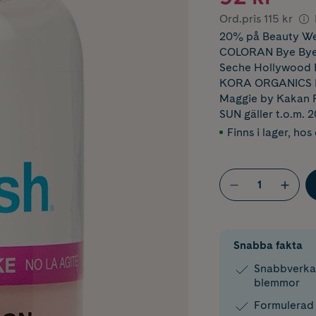
Ord.pris
115 kr
20% på Beauty W
COLORAN Bye Bye B
Seche Hollywood 
KORA ORGANICS R
Maggie by Kakan F
SUN
gäller t.o.m. 
Finns i lager
,
hos 
Snabba fakta
Snabbverka
blemmor
Formulerad 