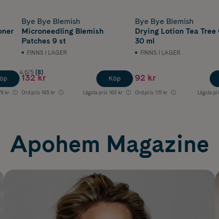
Bye Bye Blemish
Bye Bye Blemish
oner
Microneedling Blemish
Drying Lotion Tea Tree 
Patches 9 st
30 ml
FINNS I LAGER
FINNS I LAGER
4.6/5
(8)
132 kr
92 kr
öp
Köp
79 kr
Ord.pris
165 kr
Lägsta pris
163 kr
Ord.pris
115 kr
Lägsta pr
Apohem Magazine