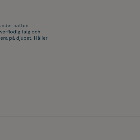
under natten
verflödig talg och
iera på djupet. Håller