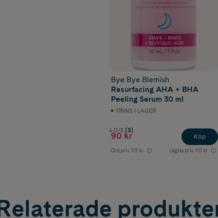
Bye Bye Blemish
Resurfacing AHA + BHA
Peeling Serum 30 ml
FINNS I LAGER
4.0/5
(3)
90 kr
Köp
Ord.pris
113 kr
Lägsta pris
112 kr
Relaterade produkte