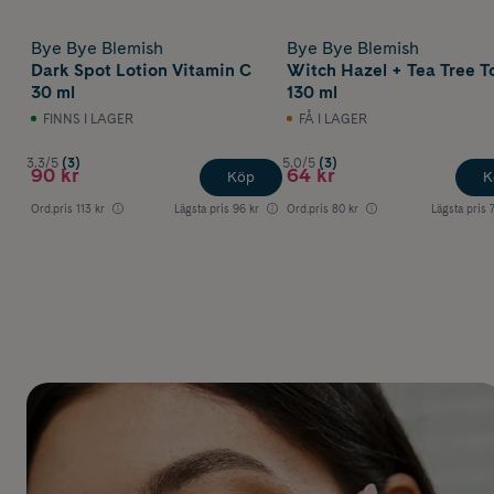
Bye Bye Blemish
Bye Bye Blemish
Dark Spot Lotion Vitamin C
Witch Hazel + Tea Tree T
30 ml
130 ml
FINNS I LAGER
FÅ I LAGER
3.3/5
(3)
5.0/5
(3)
90 kr
64 kr
Köp
K
Ord.pris
113 kr
Lägsta pris
96 kr
Ord.pris
80 kr
Lägsta pris