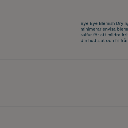
Bye Bye Blemish Dryin
minimerar envisa blem
sulfur för att mildra i
din hud slät och fri frå