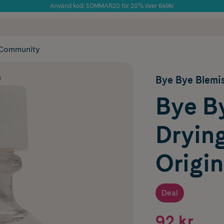
Använd kod: SOMMAR20 för 20% över 649kr
Årets Butik 2025 inom Skönhet
 frakt
✓ Rådgivning från farmaceuter & hudterapeuter
✓ Poäng på alla
Community
m
Bye Bye Blemi
Bye B
Drying
Origin
Deal
92 kr