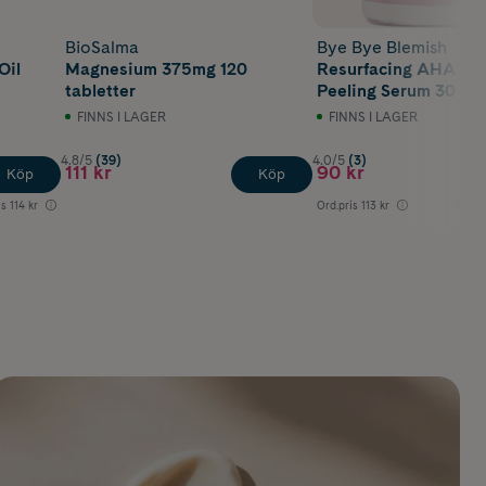
BioSalma
Bye Bye Blemish
Oil
Magnesium 375mg 120
Resurfacing AHA + 
tabletter
Peeling Serum 30 ml
FINNS I LAGER
FINNS I LAGER
4.8/5
(39)
4.0/5
(3)
111 kr
90 kr
Köp
Köp
is
114 kr
Ord.pris
113 kr
Lägsta