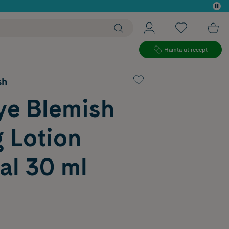
 köp*
Hämta ut recept
sh
ye Blemish
 Lotion
al 30 ml