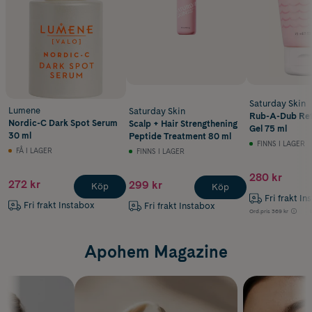
Saturday Skin
Lumene
Saturday Skin
Rub-A-Dub Refi
Nordic-C Dark Spot Serum
Scalp + Hair Strengthening
Gel 75 ml
30 ml
Peptide Treatment 80 ml
FINNS I LAGER
FÅ I LAGER
FINNS I LAGER
280 kr
272 kr
299 kr
Köp
Köp
Fri frakt In
Fri frakt Instabox
Fri frakt Instabox
Ord.pris
369 kr
Apohem Magazine