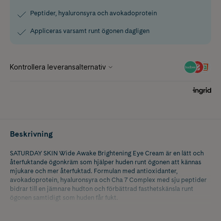
Peptider, hyaluronsyra och avokadoprotein
Appliceras varsamt runt ögonen dagligen
Beskrivning
SATURDAY SKIN Wide Awake Brightening Eye Cream är en lätt och
återfuktande ögonkräm som hjälper huden runt ögonen att kännas
mjukare och mer återfuktad. Formulan med antioxidanter,
avokadoprotein, hyaluronsyra och Cha 7 Complex med sju peptider
bidrar till en jämnare hudton och förbättrad fasthetskänsla runt
ögonen samtidigt som huden får fukt.
Avokadoprotein verkar närande och mjukgörande samtidigt som det