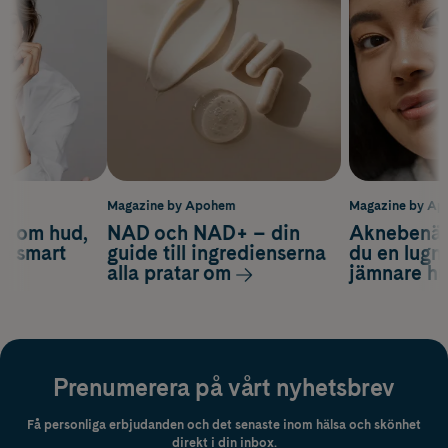
m
Magazine by Apohem
Magazine by A
d om hud,
NAD och NAD+ – din
Aknebenäge
ch smart
guide till ingredienserna
du en lugn
alla pratar om
jämnare h
Prenumerera på vårt nyhetsbrev
Få personliga erbjudanden och det senaste inom hälsa och skönhet
direkt i din inbox.