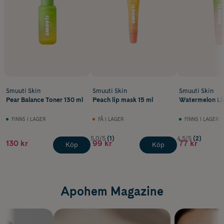
Smuuti Skin
Smuuti Skin
Smuuti Skin
Pear Balance Toner 130 ml
Peach lip mask 15 ml
Watermelon Li
FINNS I LAGER
FÅ I LAGER
FINNS I LAGER
5.0/5
(1)
4.5/5
(2)
130 kr
99 kr
77 kr
Köp
Köp
Apohem Magazine