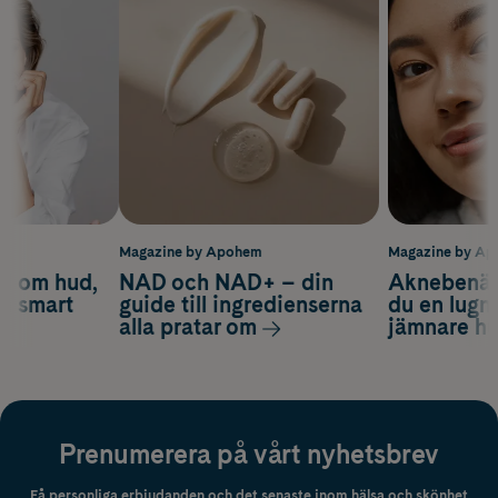
m
Magazine by Apohem
Magazine by A
d om hud,
NAD och NAD+ – din
Aknebenäge
ch smart
guide till ingredienserna
du en lugn
alla pratar om
jämnare h
Prenumerera på vårt nyhetsbrev
Få personliga erbjudanden och det senaste inom hälsa och skönhet