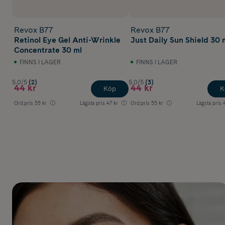
Revox B77
Revox B77
Retinol Eye Gel Anti-Wrinkle
Just Daily Sun Shield 30 
Concentrate 30 ml
FINNS I LAGER
FINNS I LAGER
5.0/5
(2)
5.0/5
(3)
44 kr
44 kr
Köp
K
Ord.pris
55 kr
Lägsta pris
47 kr
Ord.pris
55 kr
Lägsta pris