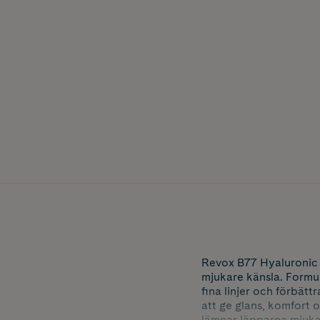
Revox B77 Hyaluronic A
mjukare känsla. Formul
fina linjer och förbätt
att ge glans, komfort 
lämnar läpparna mjuka,