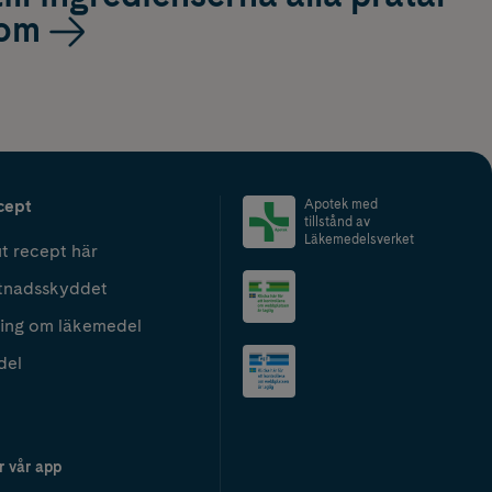
om
cept
Apotek med
tillstånd av
Läkemedelsverket
t recept här
tnadsskyddet
ing om läkemedel
del
r vår app