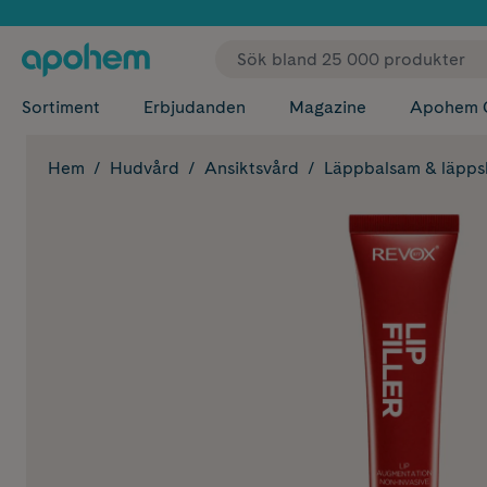
✓ Fri
Sortiment
Erbjudanden
Magazine
Apohem 
Hem
Hudvård
Ansiktsvård
Läppbalsam & läpp