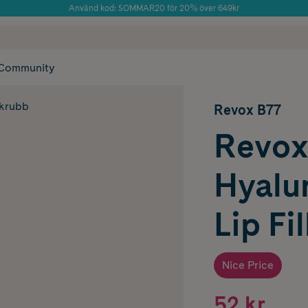
Använd kod: SOMMAR20 för 20% över 649kr
Årets Butik 2025 inom Skönhet
 frakt
✓ Rådgivning från farmaceuter & hudterapeuter
✓ Poäng på alla
Community
skrubb
Revox B77
Revox
Hyalu
Lip Fil
Nice Price
52 kr