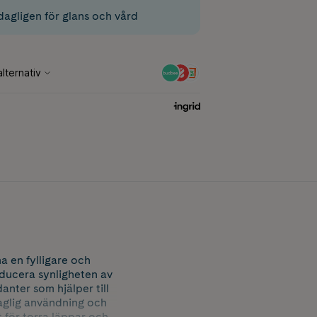
dagligen för glans och vård
a en fylligare och
educera synligheten av
anter som hjälper till
daglig användning och
 för torra läppar och