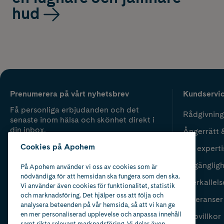
hud
Prenumerera på vårt nyhetsbrev
Kundservi
Få personliga erbjudanden och det
Rådgivning
senaste inom hälsa och skönhet direkt i
din inbox.
Ångerrätt 
Cookies på Apohem
Vår experti
Fyll i mailadress
Skicka
Tillgänglig
På Apohem använder vi oss av cookies som är
nödvändiga för att hemsidan ska fungera som den ska.
Återkallels
Vi använder även cookies för funktionalitet, statistik
och marknadsföring. Det hjälper oss att följa och
Leveranser
analysera beteenden på vår hemsida, så att vi kan ge
en mer personaliserad upplevelse och anpassa innehåll
Köpvillkor
samt rikta relevant marknadsföring. Vi delar även