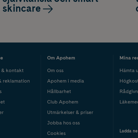
skincare
ce
Om Apohem
Mina re
 & kontakt
Om oss
Hämta u
& reklamation
Apohem i media
Högkos
s
Hållbarhet
Rådgivn
het
Club Apohem
Läkeme
er
Utmärkelser & priser
Jobba hos oss
Ladda ne
Cookies