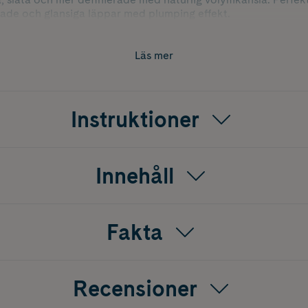
ktade och glansiga läppar med plumping effekt.
Läs mer
Instruktioner
Innehåll
Fakta
Recensioner