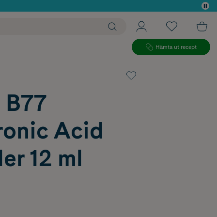
 köp*
Hämta ut recept
 B77
ronic Acid
ler 12 ml