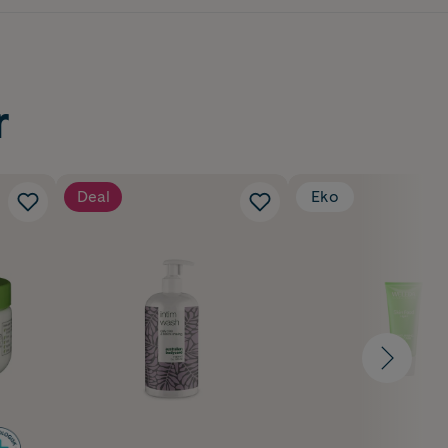
r
Deal
Eko