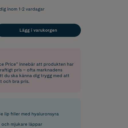
dig inom 1-2 vardagar
Lägg i varukorgen
e Price” innebär att produkten har
raftigt pris – ofta marknadens
 att du ska känna dig trygg med att
st och bra pris.
 lip filler med hyaluronsyra
re och mjukare läppar