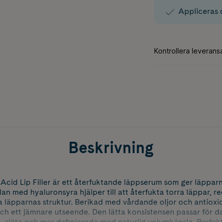
Appliceras 
Beskrivning
cid Lip Filler är ett återfuktande läppserum som ger läpparn
an med hyaluronsyra hjälper till att återfukta torra läppar, r
ra läpparnas struktur. Berikad med vårdande oljor och antioxid
och ett jämnare utseende. Den lätta konsistensen passar för 
 släta och mer definierade med naturlig volymkänsla. Perfekt