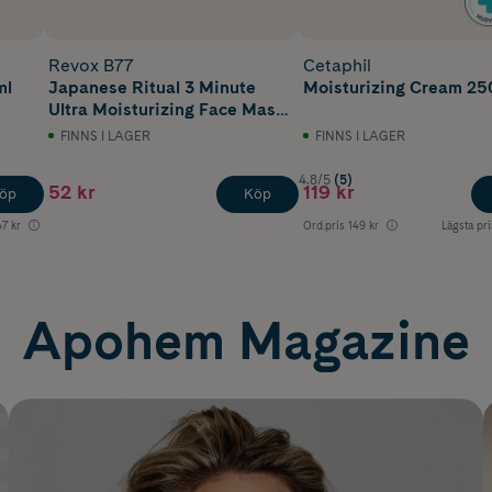
Revox B77
Cetaphil
ml
Japanese Ritual 3 Minute
Moisturizing Cream 25
Ultra Moisturizing Face Mask
30 ml
FINNS I LAGER
FINNS I LAGER
4.8/5
(5)
52 kr
119 kr
öp
Köp
47 kr
Ord.pris
149 kr
Lägsta pri
Apohem Magazine