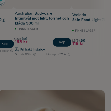
Australian Bodycare
Weleda
Intimtvål mot lukt, torrhet och
0 g
Skin Food Light 75 m
klåda 500 ml
FINNS I LAGER
FINNS I LAGER
4.8/5
(12)
4.5/5
(29)
133 kr
Köp
119 kr
Köp
Fri frakt Instabox
s
148 kr
Ord.pris
175 kr
Lägsta pris
173 kr