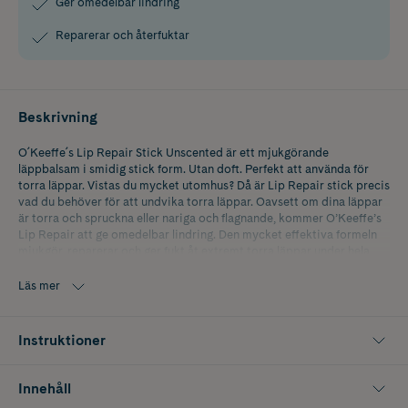
Ger omedelbar lindring
Reparerar och återfuktar
Beskrivning
O´Keeffe´s Lip Repair Stick Unscented är ett mjukgörande
läppbalsam i smidig stick form. Utan doft. Perfekt att använda för
torra läppar. Vistas du mycket utomhus? Då är Lip Repair stick precis
vad du behöver för att undvika torra läppar. Oavsett om dina läppar
är torra och spruckna eller nariga och flagnande, kommer O’Keeffe’s
Lip Repair att ge omedelbar lindring. Den mycket effektiva formeln
mjukgör, reparerar och ger fukt åt extremt torra läppar under hela
dagen. Läppbalsamet skapar en långvarig och flexibel barriär som
varar även medan du äter och dricker.
Läs mer
Instruktioner
Innehåll