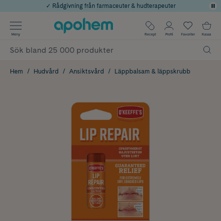
✓ Rådgivning från farmaceuter & hudterapeuter
Använd kod: SOMMAR20 för 20% över 649kr
Årets Butik 2025 inom Skönhet
✓ Fri frakt
Meny
Recept
Profil
Favoriter
Kassa
✓ Poäng på alla köp*
Hem
Hudvård
Ansiktsvård
Läppbalsam & läppskrubb