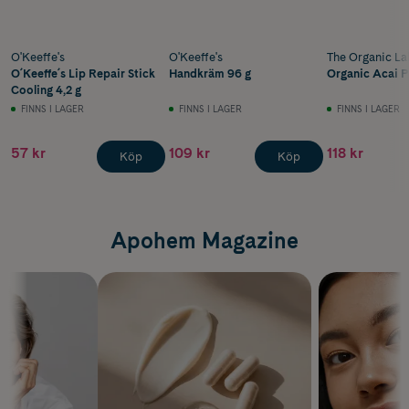
O'Keeffe's
O'Keeffe's
The Organic La
O´Keeffe´s Lip Repair Stick
Handkräm 96 g
Organic Acai P
Cooling 4,2 g
FINNS I LAGER
FINNS I LAGER
FINNS I LAGER
57 kr
109 kr
118 kr
Köp
Köp
Apohem Magazine