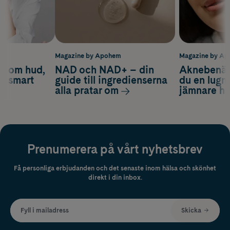
m
Magazine by Apohem
Magazine by A
d om hud,
NAD och NAD+ – din
Aknebenäge
ch smart
guide till ingredienserna
du en lugn
alla pratar om
jämnare h
Prenumerera på vårt nyhetsbrev
Få personliga erbjudanden och det senaste inom hälsa och skönhet
direkt i din inbox.
Fyll i mailadress
Skicka