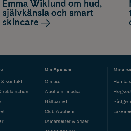
Emma Wiklund om hud,
självkänsla och smart
skincare
ce
Om Apohem
Mina re
 & kontakt
Om oss
Hämta u
& reklamation
Apohem i media
Högkos
s
Hållbarhet
Rådgivn
het
Club Apohem
Läkeme
er
Utmärkelser & priser