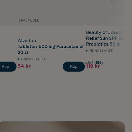
LÄKEMEDEL
Beauty of Joseon
Relief Sun SPF 50 Ri
Alvedon
Probiotics 50 ml
Tabletter 500 mg Paracetamol
FINNS I LAGER
20 st
FINNS I LAGER
4.8/5
(316)
34 kr
119 kr
Köp
Köp