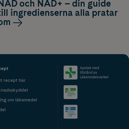
NAD och NAD+ – din guide
till ingredienserna alla pratar
om
cept
Apotek med
tillstånd av
Läkemedelsverket
t recept här
tnadsskyddet
ing om läkemedel
del