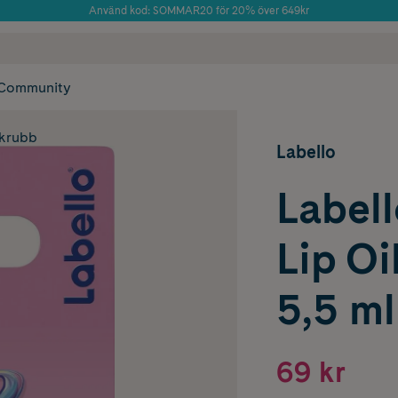
Använd kod: SOMMAR20 för 20% över 649kr
Årets Butik 2025 inom Skönhet
 frakt
✓ Rådgivning från farmaceuter & hudterapeuter
✓ Poäng på alla
Community
skrubb
Labello
Labell
Lip Oi
5,5 ml
69 kr