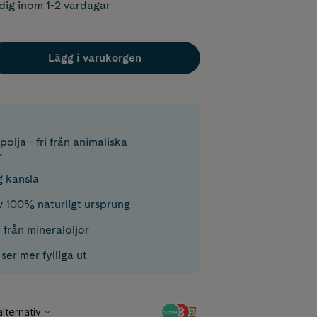
dig inom 1-2 vardagar
Lägg i varukorgen
olja - fri från animaliska
r
g känsla
v 100% naturligt ursprung
 från mineraloljor
er mer fylliga ut