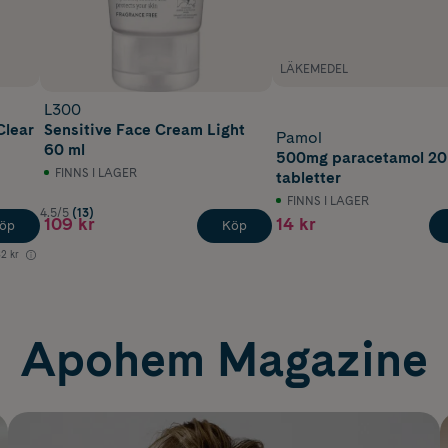
LÄKEMEDEL
L300
Clear
Sensitive Face Cream Light
Pamol
60 ml
500mg paracetamol 20
FINNS I LAGER
tabletter
FINNS I LAGER
4.5/5
(13)
109 kr
14 kr
öp
Köp
2 kr
Apohem Magazine