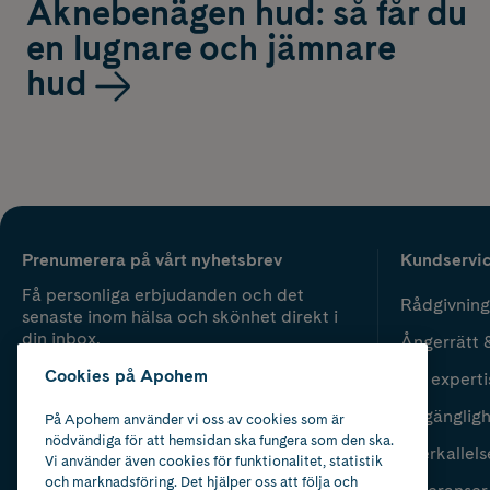
Aknebenägen hud: så får du
en lugnare och jämnare
hud
Prenumerera på vårt nyhetsbrev
Kundservi
Få personliga erbjudanden och det
Rådgivning
senaste inom hälsa och skönhet direkt i
din inbox.
Ångerrätt 
Cookies på Apohem
Vår experti
Fyll i mailadress
Skicka
Tillgänglig
På Apohem använder vi oss av cookies som är
nödvändiga för att hemsidan ska fungera som den ska.
Återkallels
Vi använder även cookies för funktionalitet, statistik
och marknadsföring. Det hjälper oss att följa och