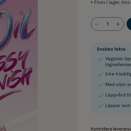
Finns i lager
,
hos 
Snabba fakta
Vegansk läpp
ingrediense
Icke-kladdi
Med oljor a
Läppvård fri
Läppar som s