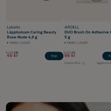
Labello
ARDELL
Läppbalsam Caring Beauty
DUO Brush On Adhesive 
Rose-Nude 4,8 g
5 g
FINNS I LAGER
FINNS I LAGER
5.0/5
(3)
5.0/5
(1)
45 kr
66 kr
Köp
K
Ord.pris
83 kr
Lägsta pris
8