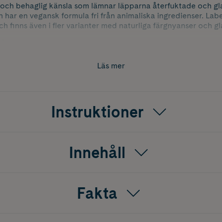
 och behaglig känsla som lämnar läpparna återfuktade och gl
ch har en vegansk formula fri från animaliska ingredienser. Lab
h finns även i fler varianter med naturliga färgnyanser och gla
från animaliska ingredienser
Läs mer
cent naturligt ursprung
eraloljor
Instruktioner
rfuktade läppar
Innehåll
Fakta