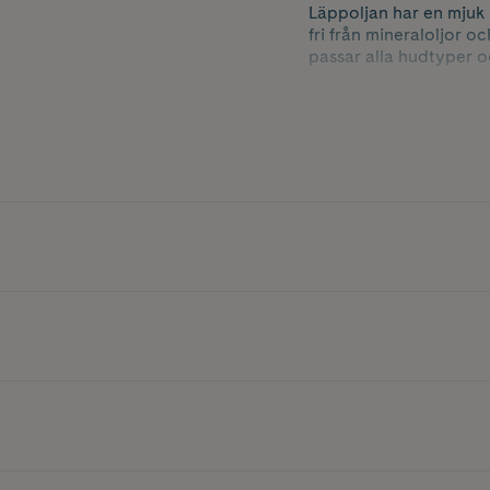
Läppoljan har en mjuk
fri från mineraloljor o
passar alla hudtyper oc
• Vegansk läppolja fri 
• Icke kladdig känsla
• Med oljor av 100 pro
• Läppvård fri från min
• Ger glansiga och åte