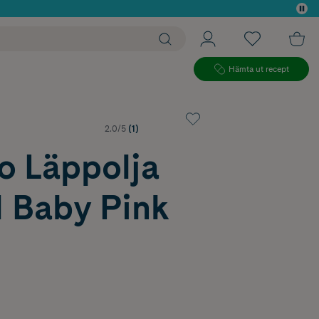
 köp*
Hämta ut recept
2.0/5
(1)
o Läppolja
l Baby Pink