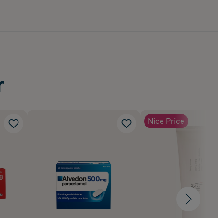
r
Nice Price