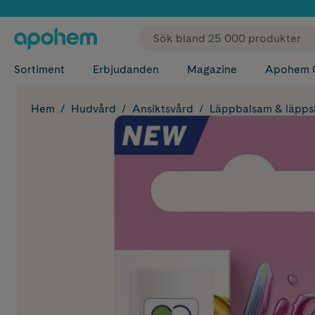
✓ Fri
Sortiment
Erbjudanden
Magazine
Apohem 
Hem
Hudvård
Ansiktsvård
Läppbalsam & läpp