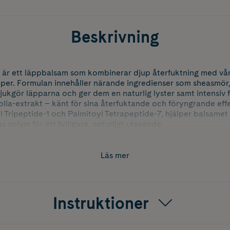
Beskrivning
 är ett läppbalsam som kombinerar djup återfuktning med v
er. Formulan innehåller närande ingredienser som sheasmör
ukgör läpparna och ger dem en naturlig lyster samt intensiv 
lia-extrakt – känt för sina återfuktande och föryngrande effe
 Tripeptide-1 och Palmitoyl Tetrapeptide-7, hjälper balsamet ti
s volym för ett fylligare, naturligt utseende.
vändning och lämnar läpparna silkeslena, välvårdade och med
Läs mer
Instruktioner