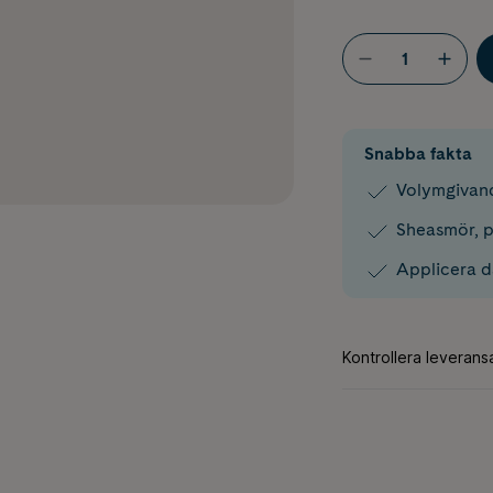
Snabba fakta
Volymgivand
Sheasmör, p
Applicera da