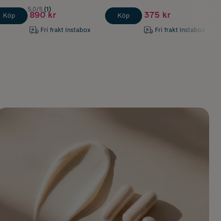
5.0/5
(1)
890 kr
375 kr
Köp
Köp
Fri frakt Instabox
Fri frakt Instabox