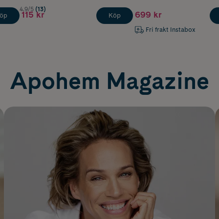
4.9/5
(13)
115 kr
699 kr
öp
Köp
Fri frakt Instabox
Apohem Magazine