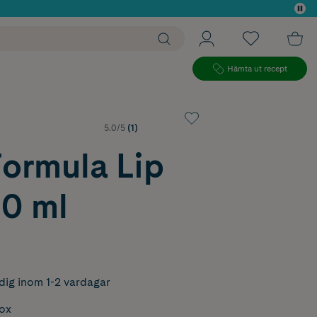
 köp*
Hämta ut recept
5.0/5
(1)
Formula Lip
10 ml
dig inom 1-2 vardagar
box