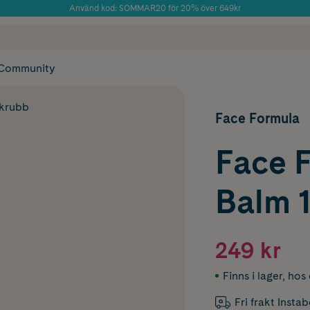
Använd kod: SOMMAR20 för 20% över 649kr
Årets Butik 2025 inom Skönhet
 frakt
✓ Rådgivning från farmaceuter & hudterapeuter
✓ Poäng på alla
Community
skrubb
Face Formula
Face 
Balm 
249 kr
Finns i lager
,
hos 
Fri frakt Insta