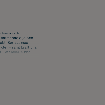
årdande och
, sötmandelolja och
fukt. Berikat med
kter – samt kraftfulla
ll att minska fina
 en uppfriskande