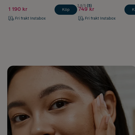
3.8/5
(5)
1 190 kr
749 kr
Köp
K
Fri frakt Instabox
Fri frakt Instabox