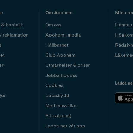
ce
Om Apohem
Mina re
 & kontakt
Om oss
Hämta u
& reklamation
Apohem i media
Högkos
s
Hållbarhet
Rådgivn
het
Club Apohem
Läkeme
er
Utmärkelser & priser
Jobba hos oss
Ladda ne
Cookies
gor
Dataskydd
Medlemsvillkor
Prissättning
Ladda ner vår app