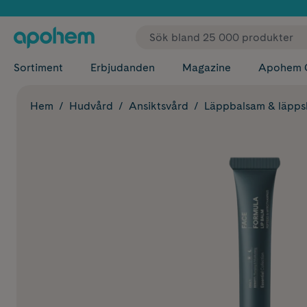
✓ Fri
Sortiment
Erbjudanden
Magazine
Apohem 
Hem
Hudvård
Ansiktsvård
Läppbalsam & läpp