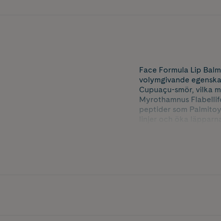
Face Formula Lip Balm
volymgivande egenskap
Cupuaçu-smör, vilka mj
Myrothamnus Flabellifo
peptider som Palmitoyl
linjer och öka läpparna
Perfekt för daglig an
känsla.
Innehåller 10 ml.