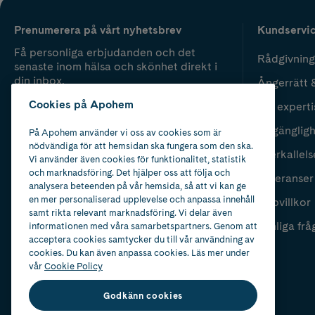
Prenumerera på vårt nyhetsbrev
Kundservi
Få personliga erbjudanden och det
Rådgivning
senaste inom hälsa och skönhet direkt i
din inbox.
Ångerrätt 
Cookies på Apohem
Vår experti
Fyll i mailadress
Skicka
Tillgänglig
På Apohem använder vi oss av cookies som är
nödvändiga för att hemsidan ska fungera som den ska.
Återkallels
Vi använder även cookies för funktionalitet, statistik
och marknadsföring. Det hjälper oss att följa och
Leveranser
analysera beteenden på vår hemsida, så att vi kan ge
en mer personaliserad upplevelse och anpassa innehåll
Köpvillkor
samt rikta relevant marknadsföring. Vi delar även
Vanliga frå
informationen med våra samarbetspartners. Genom att
acceptera cookies samtycker du till vår användning av
cookies. Du kan även anpassa cookies. Läs mer under
vår
Cookie Policy
Godkänn cookies