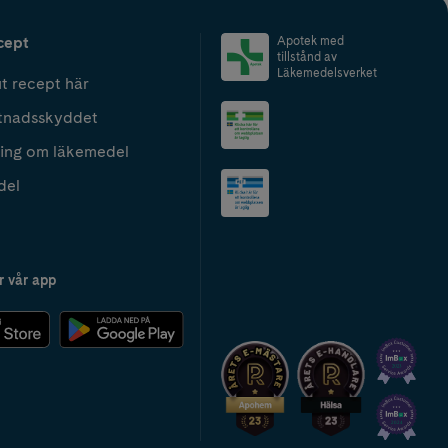
cept
Apotek med
tillstånd av
Läkemedelsverket
t recept här
tnadsskyddet
ing om läkemedel
del
r vår app
2024