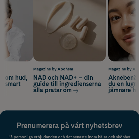
m
Magazine by Apohem
Magazine by A
d om hud,
NAD och NAD+ – din
Aknebenäge
ch smart
guide till ingredienserna
du en lugn
alla pratar om
jämnare h
Prenumerera på vårt nyhetsbrev
Få personliga erbjudanden och det senaste inom hälsa och skönhet