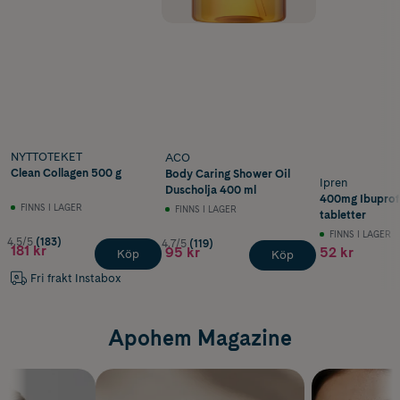
NYTTOTEKET
ACO
Clean Collagen 500 g
Body Caring Shower Oil
Ipren
Duscholja 400 ml
400mg Ibuprof
FINNS I LAGER
FINNS I LAGER
tabletter
FINNS I LAGER
4.5/5
(183)
4.7/5
(119)
181 kr
95 kr
52 kr
Köp
Köp
Fri frakt Instabox
Apohem Magazine