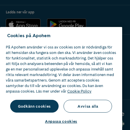
Ladda ner vår app
Cookies på Apohem
På Apohem använder vi oss av cookies som är nödvändiga för
Apotek med tillstånd
att hemsidan ska fungera som den ska. Vi använder även cookies
av Läkemedelsverket
för funktionalitet, statistik och marknadsföring. Det hjälper oss
att följa och analysera beteenden på vår hemsida, så att vi kan
ge en mer personaliserad upplevelse och anpassa innehåll samt
rikta relevant marknadsföring. Vi delar även informationen med
våra samarbetspartners. Genom att acceptera cookies
samtycker du till vår användning av cookies. Du kan även
2024
anpassa cookies. Läs mer under vår
Cookie Policy
Godkänn cookies
Avvisa alla
Anpassa cookies