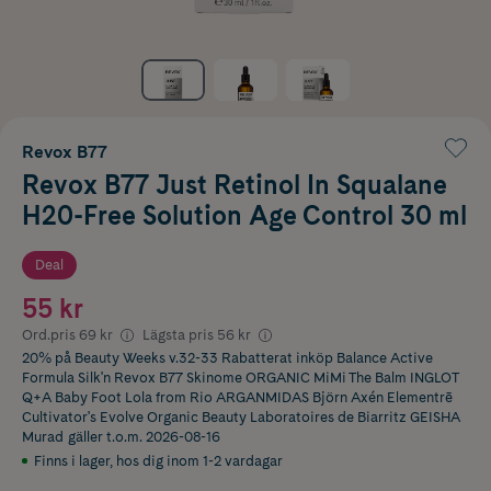
Revox B77
Revox B77 Just Retinol In Squalane
H20-Free Solution Age Control 30 ml
Deal
55 kr
Ord.pris
69 kr
Lägsta pris
56 kr
20% på Beauty Weeks v.32-33 Rabatterat inköp Balance Active
Formula Silk'n Revox B77 Skinome ORGANIC MiMi The Balm INGLOT
Q+A Baby Foot Lola from Rio ARGANMIDAS Björn Axén Elementrē
Cultivator's Evolve Organic Beauty Laboratoires de Biarritz GEISHA
Murad
gäller t.o.m. 2026-08-16
Finns i lager
,
hos dig inom 1-2 vardagar