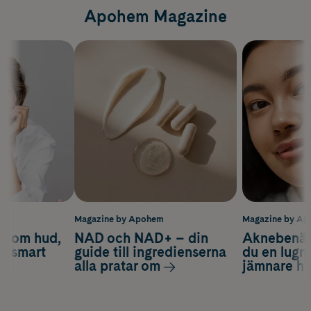
Apohem Magazine
m
Magazine by Apohem
Magazine by A
d om hud,
NAD och NAD+ – din
Aknebenäge
ch smart
guide till ingredienserna
du en lugn
alla pratar om
jämnare h