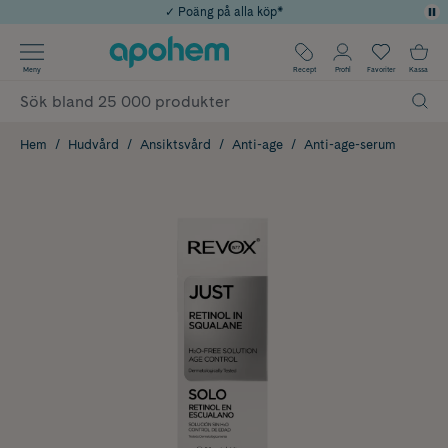
✓ Poäng på alla köp*
✓ Rådgivning från farmaceuter & hudterapeuter
Använd kod: SOMMAR20 för 20% över 649kr
Årets Butik 2025 inom Skönhet
✓ Fri frakt
Meny
Recept
Profil
Favoriter
Kassa
Hem
Hudvård
Ansiktsvård
Anti-age
Anti-age-serum