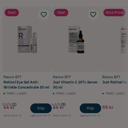
Deal
Deal
Nice Price
Revox B77
Revox B77
Revox B77
Retinol Eye Gel Anti-
Just Vitamin C 20% Serum
Just Retinal S
Wrinkle Concentrate 30 ml
30 ml
FINNS I LAGER
FINNS I LAGER
FINNS I LAGER
5.0/5
(2)
4.6/5
(5)
44 kr
44 kr
55 kr
Köp
Köp
Ord.pris
55 kr
Lägsta pris
47 kr
Ord.pris
55 kr
Lägsta pris
47 kr