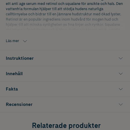
ett anti age serum med retinol och squalane för ansikte och hals. Den
vattenfria formulan hjälper till att stödja hudens naturliga
cellförnyelse och bidrar till en jämnare hudstruktur med ökad lyster.
Retinol är en populär ingrediens inom hudvård för mogen hud och
hjälper till att minska synligheten av fina linjer och rynkor. Squalane
ger intensiv återfuktning och hjälper huden att kännas mjuk, smidig
och fylligare utan fet känsla. Serumet har en lätt och
snabbabsorberande konsistens som passar kvällsrutinen för hud med
Läs mer
ålderstecken, torrhet eller ojämn hudton.
Används kvällstid. Introducera gradvis vid känslig hud och använd
Instruktioner
solskydd dagtid.
Innehåller 30 ml
Innehåll
Fakta
Recensioner
Relaterade produkter